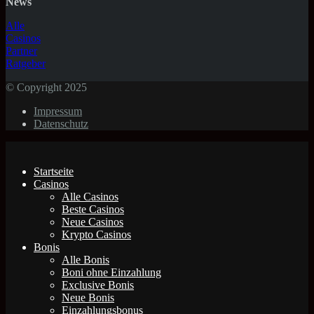
News
Alle
Casinos
Partner
Ratgeber
© Copyright 2025
Impressum
Datenschutz
Startseite
Casinos
Alle Casinos
Beste Casinos
Neue Casinos
Krypto Casinos
Bonis
Alle Bonis
Boni ohne Einzahlung
Exclusive Bonis
Neue Bonis
Einzahlungsbonus