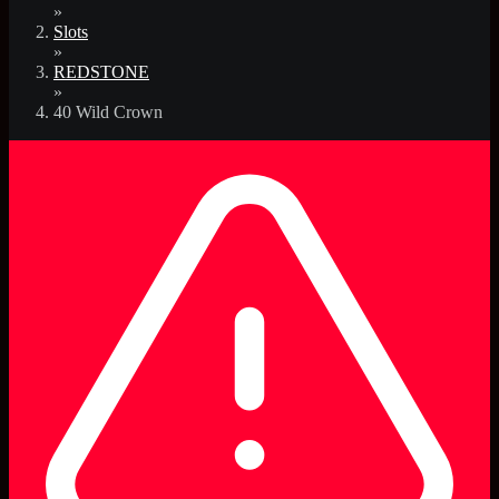
»
Slots
»
REDSTONE
»
40 Wild Crown