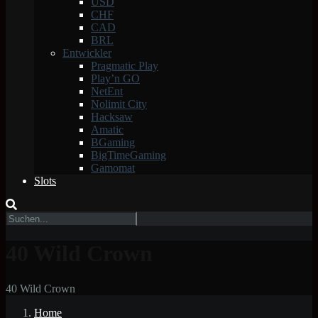
USD
CHF
CAD
BRL
Entwickler
Pragmatic Play
Play’n GO
NetEnt
Nolimit City
Hacksaw
Amatic
BGaming
BigTimeGaming
Gamomat
Slots
40 Wild Crown
40 Wild Crown
Home