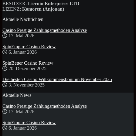
BESITZER:
Liernin Enterprises LTD
LIZENZ:
Komoren (Anjouan)
Aktuelle Nachrichten
Casino Prestige Zahlungsmethoden Analyse
17. Mai 2026
SpinEmpire Casino Review
6. Januar 2026
SpinBetter Casino Review
20. Dezember 2025
Die besten Casino Willkommensboni im November 2025
3. November 2025
Aktuelle News
Casino Prestige Zahlungsmethoden Analyse
17. Mai 2026
SpinEmpire Casino Review
6. Januar 2026