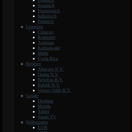
Englisch
Spanisch
Französisch
Italienisch
Polnisch
Lizenzen
Curacao
Komoren
Anjouan
Kahnawake
Malta
Costa Rica
Besitzer
Altacore N.V.
Dama N.V.
NewEra B.V.
Rabidi N.V.
Versus Odds B.V.
Geräte
Desktop
Mobile
Tablet
Smart TV
Währungen
EUR