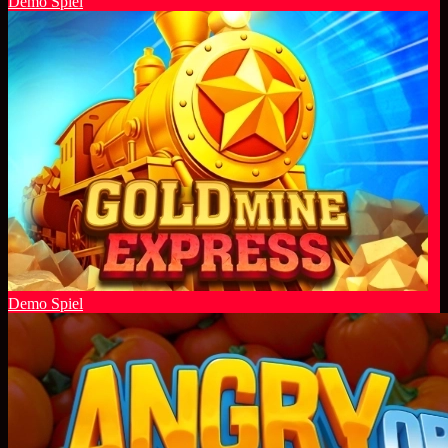
Demo Spiel
Demo Spiel