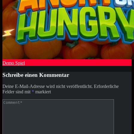
Demo Spiel
Schreibe einen Kommentar
Deine E-Mail-Adresse wird nicht veröffentlicht.
Erforderliche
Felder sind mit
*
markiert