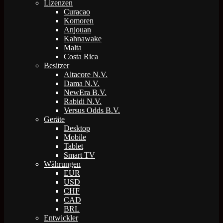
Lizenzen
Curacao
Komoren
Anjouan
Kahnawake
Malta
Costa Rica
Besitzer
Altacore N.V.
Dama N.V.
NewEra B.V.
Rabidi N.V.
Versus Odds B.V.
Geräte
Desktop
Mobile
Tablet
Smart TV
Währungen
EUR
USD
CHF
CAD
BRL
Entwickler