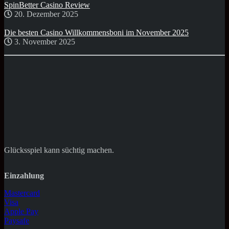
SpinBetter Casino Review
20. Dezember 2025
Die besten Casino Willkommensboni im November 2025
3. November 2025
Glücksspiel kann süchtig machen.
Einzahlung
Mastercard
Visa
Apple Pay
Paysafe