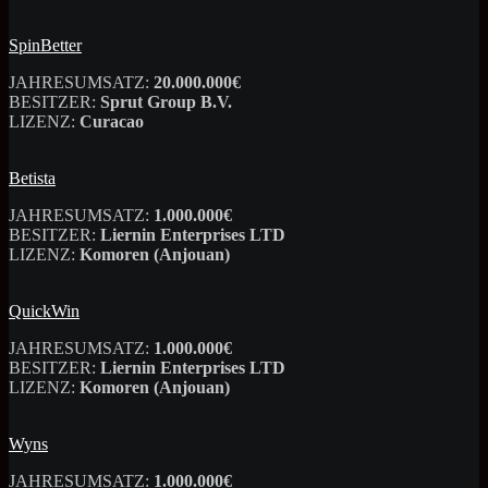
SpinBetter
JAHRESUMSATZ:
20.000.000€
BESITZER:
Sprut Group B.V.
LIZENZ:
Curacao
Betista
JAHRESUMSATZ:
1.000.000€
BESITZER:
Liernin Enterprises LTD
LIZENZ:
Komoren (Anjouan)
QuickWin
JAHRESUMSATZ:
1.000.000€
BESITZER:
Liernin Enterprises LTD
LIZENZ:
Komoren (Anjouan)
Wyns
JAHRESUMSATZ:
1.000.000€