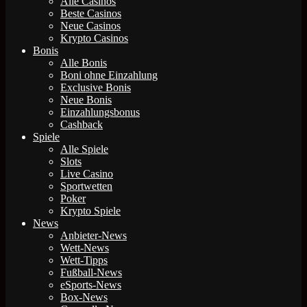
Alle Casinos
Beste Casinos
Neue Casinos
Krypto Casinos
Bonis
Alle Bonis
Boni ohne Einzahlung
Exclusive Bonis
Neue Bonis
Einzahlungsbonus
Cashback
Spiele
Alle Spiele
Slots
Live Casino
Sportwetten
Poker
Krypto Spiele
News
Anbieter-News
Wett-News
Wett-Tipps
Fußball-News
eSports-News
Box-News