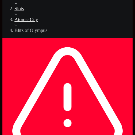
»
Slots
»
Atomic City
»
Blitz of Olympus