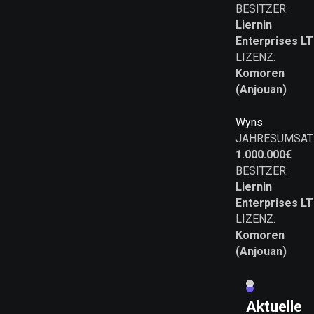
BESITZER:
Liernin
Enterprises L
LIZENZ:
Komoren
(Anjouan)
Wyns
JAHRESUMSAT
1.000.000€
BESITZER:
Liernin
Enterprises L
LIZENZ:
Komoren
(Anjouan)
Aktuelle