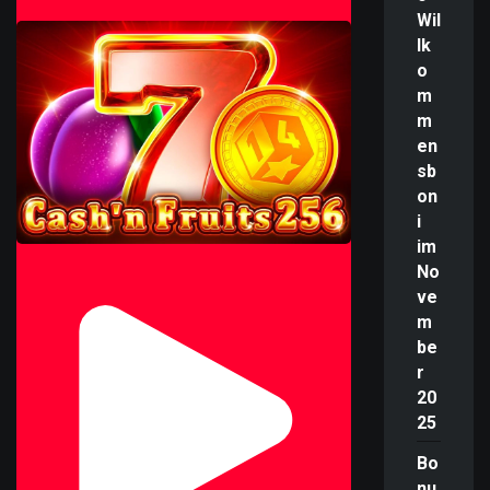
Wil
lk
o
m
m
en
sb
on
i
im
No
ve
m
be
r
20
25
Bo
nu