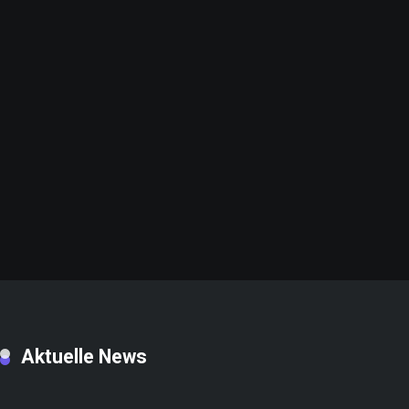
Aktuelle News
Casino
SpinEmpire
SpinBetter