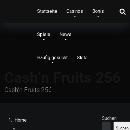
Startseite
Casinos
Bonis
Spiele
News
Häufig gesucht
Slots
Cash’n Fruits 256
Cash’n Fruits 256
Suchen
Home
Suchen
»