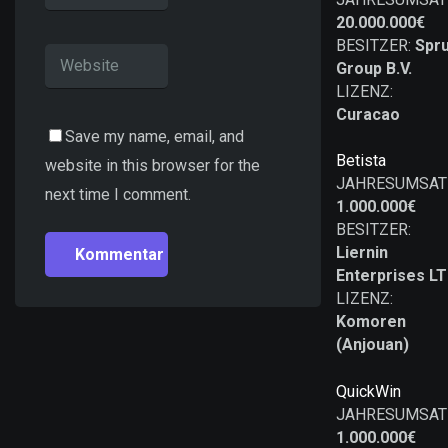
20.000.000€
BESITZER:
Spru
Group B.V.
LIZENZ:
Curacao
Save my name, email, and
Betista
website in this browser for the
JAHRESUMSAT
next time I comment.
1.000.000€
BESITZER:
Liernin
Enterprises L
LIZENZ:
Komoren
(Anjouan)
QuickWin
JAHRESUMSAT
1.000.000€