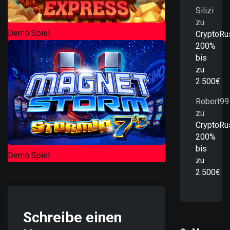
Silizi
zu
Demo Spiel
CryptoRu
200%
bis
zu
2.500€
Robert99
zu
CryptoRu
200%
bis
Demo Spiel
zu
2.500€
Schreibe einen