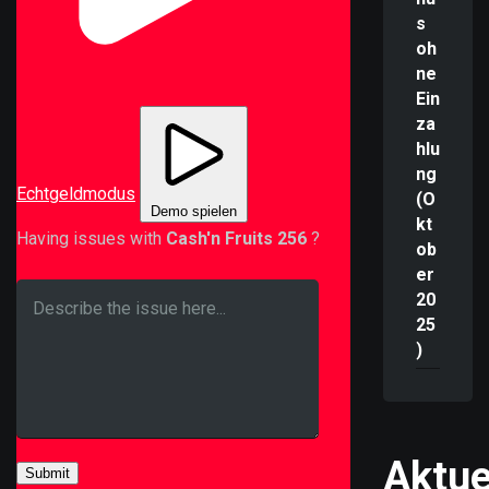
s
oh
ne
Ein
za
hlu
ng
Echtgeldmodus
(O
Demo spielen
kt
Having issues with
Cash'n Fruits 256
?
ob
er
20
25
)
Aktue
Submit