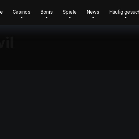
te
Casinos
Bonis
Spiele
News
Häufig gesuc
il