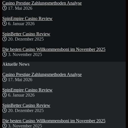
Casino Prestige Zahlungsmethoden Analyse
17. Mai 2026
SpinEmpire Casino Review
6. Januar 2026
SpinBetter Casino Review
20. Dezember 2025
Die besten Casino Willkommensboni im November 2025
3. November 2025
Aktuelle News
Casino Prestige Zahlungsmethoden Analyse
17. Mai 2026
SpinEmpire Casino Review
6. Januar 2026
SpinBetter Casino Review
20. Dezember 2025
Die besten Casino Willkommensboni im November 2025
3. November 2025