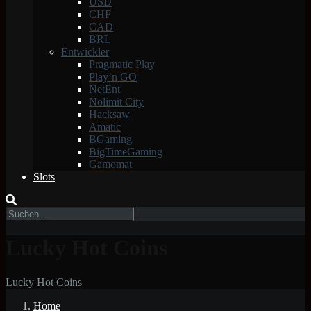
USD
CHF
CAD
BRL
Entwickler
Pragmatic Play
Play’n GO
NetEnt
Nolimit City
Hacksaw
Amatic
BGaming
BigTimeGaming
Gamomat
Slots
Lucky Hot Coins
Lucky Hot Coins
Home