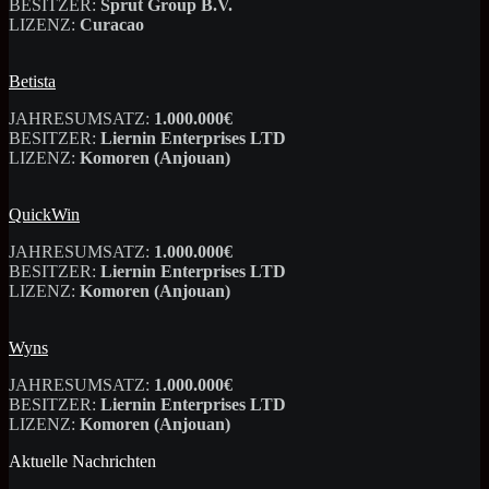
BESITZER:
Sprut Group B.V.
LIZENZ:
Curacao
Betista
JAHRESUMSATZ:
1.000.000€
BESITZER:
Liernin Enterprises LTD
LIZENZ:
Komoren (Anjouan)
QuickWin
JAHRESUMSATZ:
1.000.000€
BESITZER:
Liernin Enterprises LTD
LIZENZ:
Komoren (Anjouan)
Wyns
JAHRESUMSATZ:
1.000.000€
BESITZER:
Liernin Enterprises LTD
LIZENZ:
Komoren (Anjouan)
Aktuelle Nachrichten