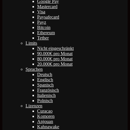
Google Pay
Mastercard
Visa
Paysafecard
Payz
Bitcoin
Ethereum
Tether
Limits
Nicht eingeschränkt
90.000€ pro Monat
80.000€ pro Monat
20.000€ pro Monat
Sprachen
Deutsch
Englisch
Spanisch
Französisch
Italienisch
Polnisch
Lizenzen
Curacao
Komoren
Anjouan
Kahnawake