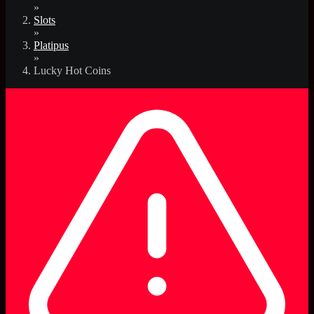
»
Slots
»
Platipus
»
Lucky Hot Coins