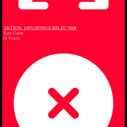
AKTION: 100% BONUS BIS ZU 500€
Rate Game
(
0
Votes)