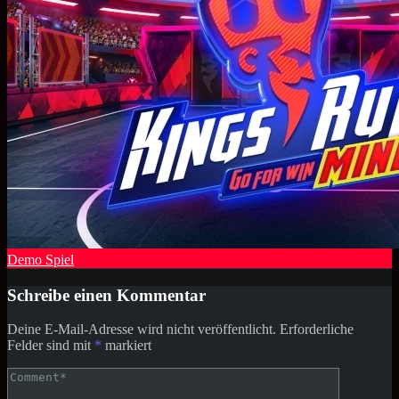
Demo Spiel
Schreibe einen Kommentar
Deine E-Mail-Adresse wird nicht veröffentlicht.
Erforderliche
Felder sind mit
*
markiert