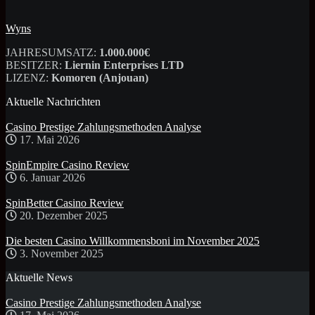
Wyns
JAHRESUMSATZ:
1.000.000€
BESITZER:
Liernin Enterprises LTD
LIZENZ:
Komoren (Anjouan)
Aktuelle Nachrichten
Casino Prestige Zahlungsmethoden Analyse
17. Mai 2026
SpinEmpire Casino Review
6. Januar 2026
SpinBetter Casino Review
20. Dezember 2025
Die besten Casino Willkommensboni im November 2025
3. November 2025
Aktuelle News
Casino Prestige Zahlungsmethoden Analyse