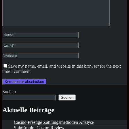
Save my name, email, and website in this browser for the next
time I comment.
Suchen
Suchen
Aktuelle Beiträge
Casino Prestige Zahlungsmethoden Analyse
SpinEmpire Casino Review