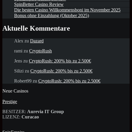
SpinBetter Casino Review
Die besten Casino Willkommensboni im November 2025
Bonus ohne Einzahlung (Oktober 2025)
Aktuelle Kommentare
Alex
zu
Dazard
rami
zu
CryptoRush
Jens
zu
CryptoRush: 200% bis zu 2.500€
Silizi
zu
CryptoRush: 200% bis zu 2.500€
Robert99
zu
CryptoRush: 200% bis zu 2.500€
Neue Casinos
Prestige
BESITZER:
Aurevia IT Group
LIZENZ:
Curacao