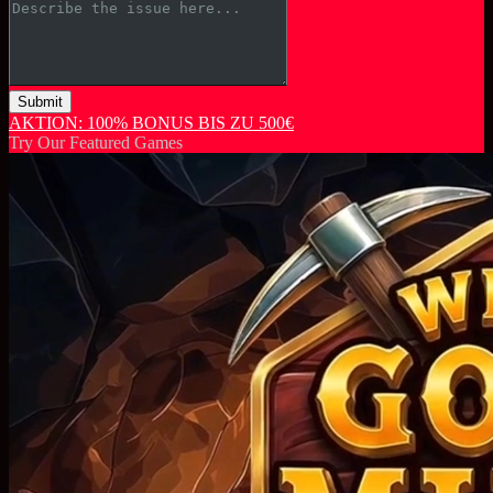
Submit
AKTION: 100% BONUS BIS ZU 500€
Try Our Featured Games