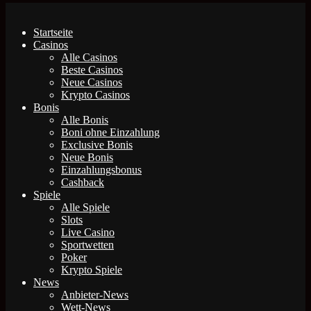
Startseite
Casinos
Alle Casinos
Beste Casinos
Neue Casinos
Krypto Casinos
Bonis
Alle Bonis
Boni ohne Einzahlung
Exclusive Bonis
Neue Bonis
Einzahlungsbonus
Cashback
Spiele
Alle Spiele
Slots
Live Casino
Sportwetten
Poker
Krypto Spiele
News
Anbieter-News
Wett-News