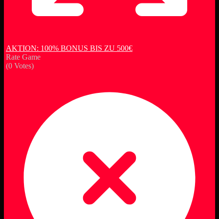
AKTION: 100% BONUS BIS ZU 500€
Rate Game
(
0
Votes)