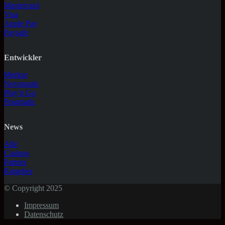
Mastercard
Visa
Apple Pay
Paysafe
Entwickler
Merkur
Novomatic
Play'n Go
Pragmatic
News
Alle
Casinos
Partner
Ratgeber
© Copyright 2025
Impressum
Datenschutz