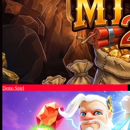
Demo Spiel