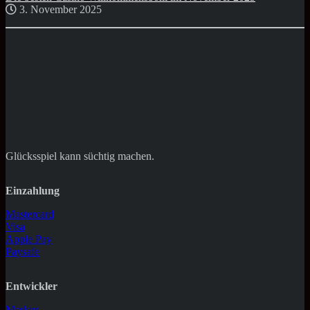
3. November 2025
Glücksspiel kann süchtig machen.
Einzahlung
Mastercard
Visa
Apple Pay
Paysafe
Entwickler
Merkur