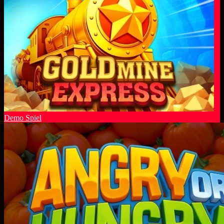
Demo Spiel