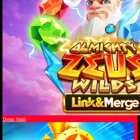
Demo Spiel