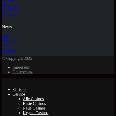
Novomatic
Play'n Go
Pragmatic
News
Alle
Casinos
Partner
Ratgeber
© Copyright 2025
Impressum
Datenschutz
Startseite
Casinos
Alle Casinos
Beste Casinos
Neue Casinos
Krypto Casinos