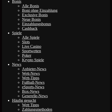
Bonis
Alle Bonis
Boni ohne Einzahlung
Exclusive Bonis
Neue Bonis
Einzahlungsbonus
Cashback
Spiele
Alle Spiele
Slots
Live Casino
Sportwetten
Poker
Krypto Spiele
News
Anbieter-News
Wett-News
Wett-Tipps
Fußball-News
eSports-News
Box-News
Generelle-News
Häufig gesucht
Wett Tipps
Zahlungsmethoden