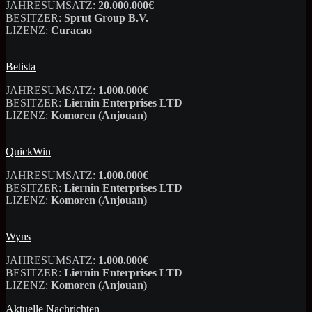
JAHRESUMSATZ:
20.000.000€
BESITZER:
Sprut Group B.V.
LIZENZ:
Curacao
Betista
JAHRESUMSATZ:
1.000.000€
BESITZER:
Liernin Enterprises LTD
LIZENZ:
Komoren (Anjouan)
QuickWin
JAHRESUMSATZ:
1.000.000€
BESITZER:
Liernin Enterprises LTD
LIZENZ:
Komoren (Anjouan)
Wyns
JAHRESUMSATZ:
1.000.000€
BESITZER:
Liernin Enterprises LTD
LIZENZ:
Komoren (Anjouan)
Aktuelle Nachrichten