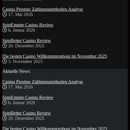
Casino Prestige Zahlungsmethoden Analyse
17. Mai 2026
SpinEmpire Casino Review
6. Januar 2026
SpinBetter Casino Review
20. Dezember 2025
Die besten Casino Willkommensboni im November 2025
3. November 2025
Aktuelle News
Casino Prestige Zahlungsmethoden Analyse
17. Mai 2026
SpinEmpire Casino Review
6. Januar 2026
SpinBetter Casino Review
20. Dezember 2025
Die besten Casino Willkommensboni im November 2025