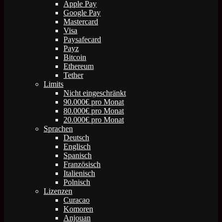
Apple Pay
Google Pay
Mastercard
Visa
Paysafecard
Payz
Bitcoin
Ethereum
Tether
Limits
Nicht eingeschränkt
90.000€ pro Monat
80.000€ pro Monat
20.000€ pro Monat
Sprachen
Deutsch
Englisch
Spanisch
Französisch
Italienisch
Polnisch
Lizenzen
Curacao
Komoren
Anjouan