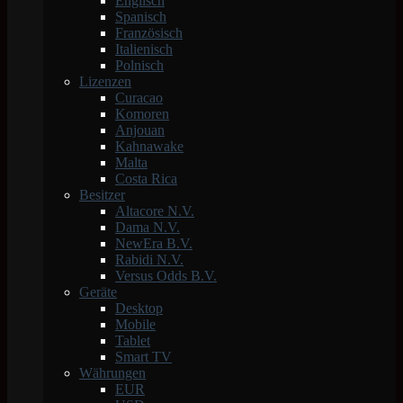
Englisch
Spanisch
Französisch
Italienisch
Polnisch
Lizenzen
Curacao
Komoren
Anjouan
Kahnawake
Malta
Costa Rica
Besitzer
Altacore N.V.
Dama N.V.
NewEra B.V.
Rabidi N.V.
Versus Odds B.V.
Geräte
Desktop
Mobile
Tablet
Smart TV
Währungen
EUR