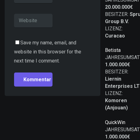
20.000.000€
BESITZER:
Spru
Group B.V.
LIZENZ:
Curacao
Save my name, email, and
Betista
website in this browser for the
JAHRESUMSAT
next time I comment.
1.000.000€
BESITZER:
Liernin
Enterprises L
LIZENZ:
Komoren
(Anjouan)
QuickWin
JAHRESUMSAT
1.000.000€