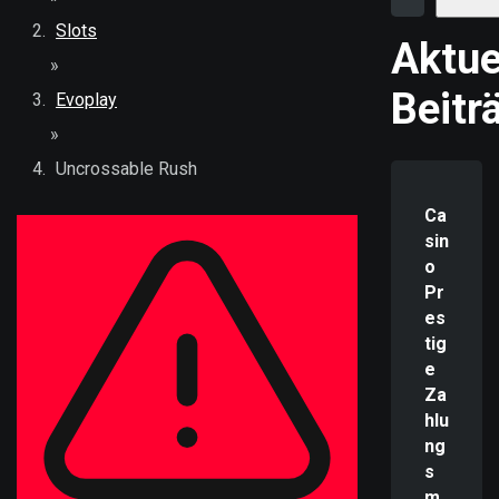
Slots
Aktue
»
Beitr
Evoplay
»
Uncrossable Rush
Ca
sin
o
Pr
es
tig
e
Za
hlu
ng
s
m