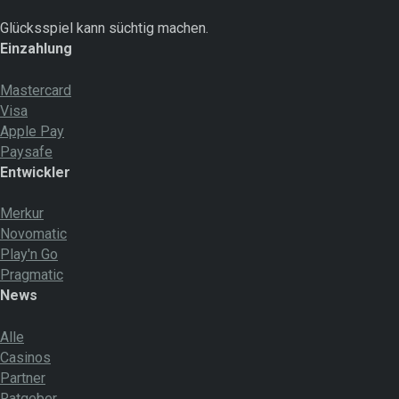
Glücksspiel kann süchtig machen.
Einzahlung
Mastercard
Visa
Apple Pay
Paysafe
Entwickler
Merkur
Novomatic
Play'n Go
Pragmatic
News
Alle
Casinos
Partner
Ratgeber