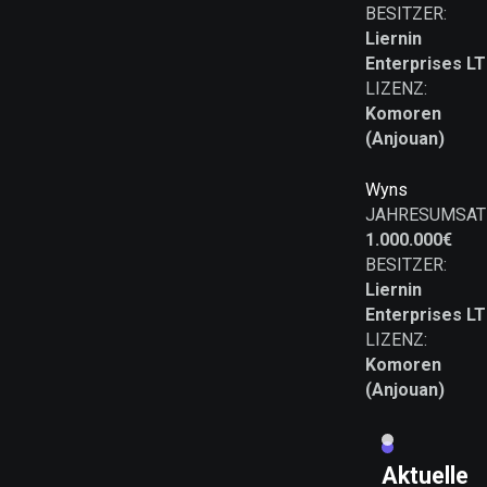
BESITZER:
Liernin
Enterprises L
LIZENZ:
Komoren
(Anjouan)
Wyns
JAHRESUMSAT
1.000.000€
BESITZER:
Liernin
Enterprises L
LIZENZ:
Komoren
(Anjouan)
Aktuelle