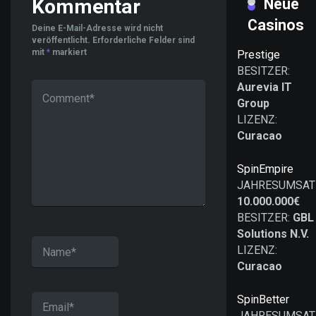
Neue
Kommentar
Casinos
Deine E-Mail-Adresse wird nicht
veröffentlicht.
Erforderliche Felder sind
mit
*
markiert
Prestige
BESITZER:
Aurevia IT
Group
LIZENZ:
Curacao
SpinEmpire
JAHRESUMSAT
10.000.000€
BESITZER:
GBL
Solutions N.V.
LIZENZ:
Curacao
SpinBetter
JAHRESUMSAT