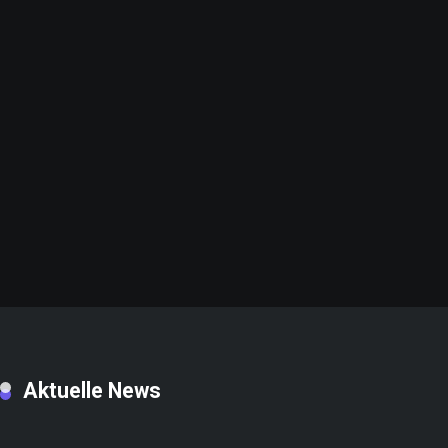
Aktuelle News
Casino
SpinEmpire
SpinBetter