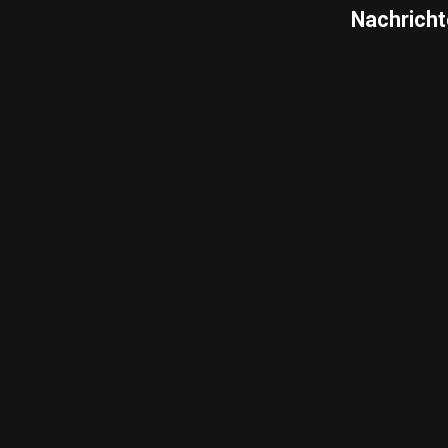
Nachrich