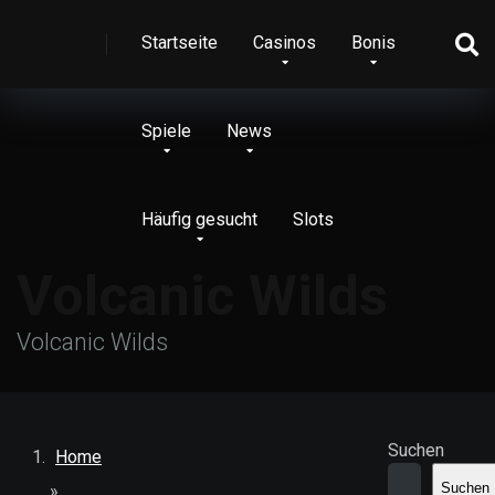
Startseite
Casinos
Bonis
Spiele
News
Häufig gesucht
Slots
Volcanic Wilds
Volcanic Wilds
Suchen
Home
Suchen
»