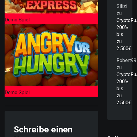
Silizi
zu
Demo Spiel
CryptoRu
200%
bis
zu
2.500€
Robert99
zu
CryptoRu
200%
bis
Demo Spiel
zu
2.500€
Schreibe einen