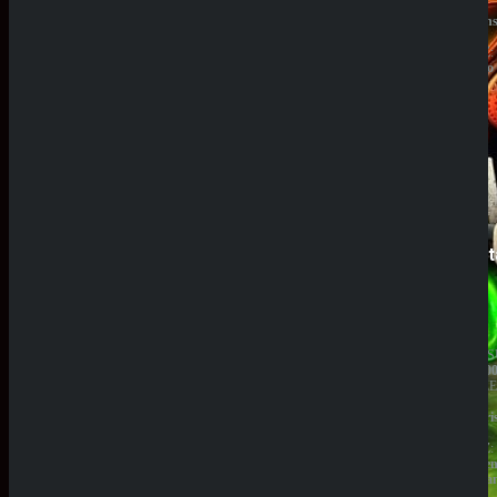
Group
GBL
LIZENZ:
Solution
Curacao
N.V.
LIZENZ:
Curacao
SpinBetter
Betist
JAHRESUMSATZ:
JAHRES
20.000.000€
1.000.00
BESITZER:
BESITZE
Sprut
Liernin
Group
Enterpri
B.V.
LTD
LIZENZ:
LIZENZ:
Curacao
Komore
(Anjoua