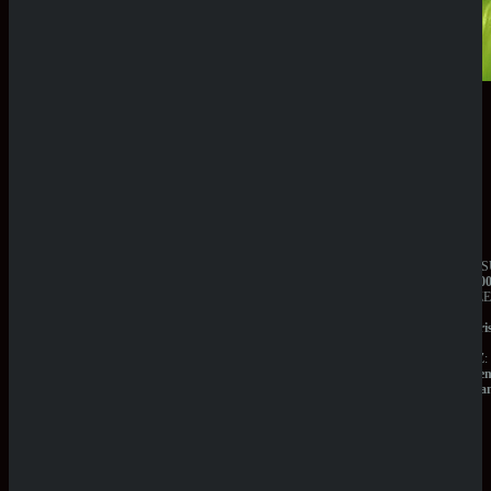
QuickWin
Wyns
JAHRESUMSATZ:
JAHRES
1.000.000€
1.000.00
BESITZER:
BESITZE
Liernin
Liernin
Enterprises
Enterpri
LTD
LTD
LIZENZ:
LIZENZ:
Komoren
Komore
(Anjouan)
(Anjoua