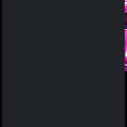
Demo Spiel
Schreibe einen Kommentar
Deine E-Mail-Adresse wird nicht veröffentlicht.
Erforderliche Felder sind mit
*
markiert