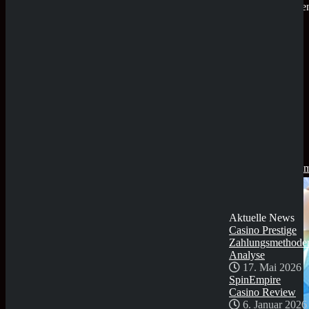
Aktuelle Nachrichte
Casino Prestige
Echtgeldmodus
Zahlungsmethoden
Demo spielen
Analyse
17. Mai 2026
Having issues with
3 Reactors of Doom
?
SpinEmpire Casino
Review
6. Januar 2026
SpinBetter Casino
Review
20. Dezember
2025
Submit
Die besten Casino
AKTION: 100% BONUS BIS ZU 500€
Willkommensboni i
Try Our Featured Games
November 2025
3. November
2025
Aktuelle News
Casino Prestige
Zahlungsmethode
Analyse
17. Mai 2026
SpinEmpire
Casino Review
6. Januar 2026