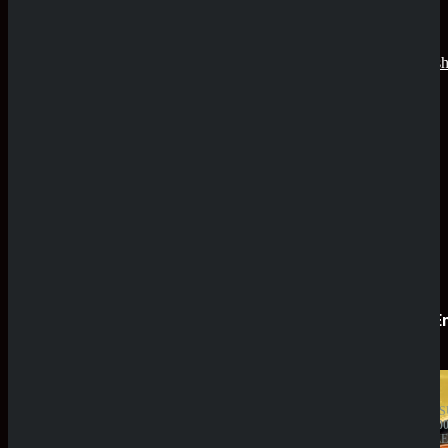
Robert99
zu
CryptoRush
200% bis
zu 2.500€
Neue Casinos
Prestige
SpinE
BESITZER:
JAHRES
Aurevia
10.000.0
IT
BESITZE