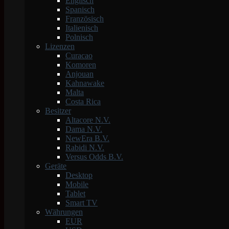
Englisch
Spanisch
Französisch
Italienisch
Polnisch
Lizenzen
Curacao
Komoren
Anjouan
Kahnawake
Malta
Costa Rica
Besitzer
Altacore N.V.
Dama N.V.
NewEra B.V.
Rabidi N.V.
Versus Odds B.V.
Geräte
Desktop
Mobile
Tablet
Smart TV
Währungen
EUR