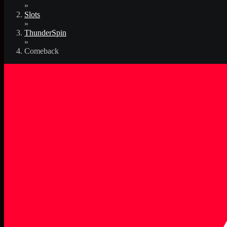
»
Slots
»
ThunderSpin
»
Comeback