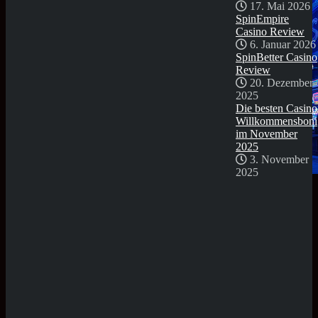
17. Mai 2026
SpinEmpire
Casino Review
6. Januar 2026
SpinBetter Casino
Review
20. Dezember
2025
Die besten Casino
Willkommensboni
im November
2025
3. November
2025
Demo Spiel
Schreibe einen Kommentar
Deine E-Mail-Adresse wird nicht
veröffentlicht.
Erforderliche Felder sind mit
*
markiert