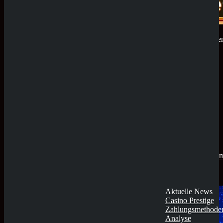
Demo Spiel
Aktuelle Nachrichte
Casino Prestige
Zahlungsmethoden
Analyse
17. Mai 2026
SpinEmpire Casino
Review
6. Januar 2026
SpinBetter Casino
Review
20. Dezember
2025
Die besten Casino
Willkommensboni i
November 2025
3. November
Demo Spiel
2025
Aktuelle News
Casino Prestige
Zahlungsmethode
Analyse