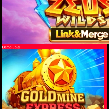
Demo Spiel