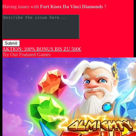
Having issues with
Fort Knox Da Vinci Diamonds
?
Submit
AKTION: 100% BONUS BIS ZU 500€
Try Our Featured Games