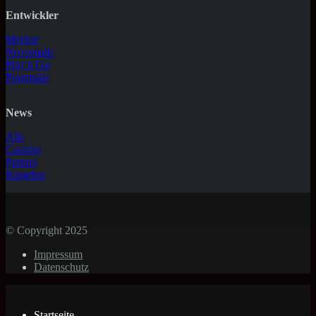
Entwickler
Merkur
Novomatic
Play'n Go
Pragmatic
News
Alle
Casinos
Partner
Ratgeber
© Copyright 2025
Impressum
Datenschutz
Startseite