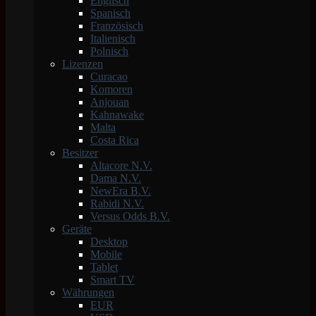
Englisch
Spanisch
Französisch
Italienisch
Polnisch
Lizenzen
Curacao
Komoren
Anjouan
Kahnawake
Malta
Costa Rica
Besitzer
Altacore N.V.
Dama N.V.
NewEra B.V.
Rabidi N.V.
Versus Odds B.V.
Geräte
Desktop
Mobile
Tablet
Smart TV
Währungen
EUR