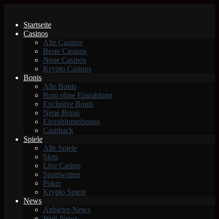
Startseite
Casinos
Alle Casinos
Beste Casinos
Neue Casinos
Krypto Casinos
Bonis
Alle Bonis
Boni ohne Einzahlung
Exclusive Bonis
Neue Bonis
Einzahlungsbonus
Cashback
Spiele
Alle Spiele
Slots
Live Casino
Sportwetten
Poker
Krypto Spiele
News
Anbieter-News
Wett-News