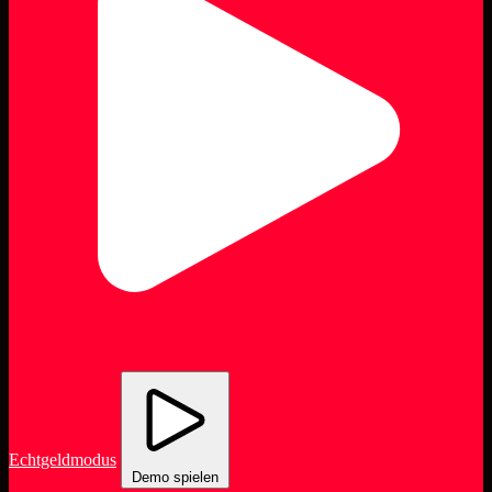
Echtgeldmodus
Demo spielen