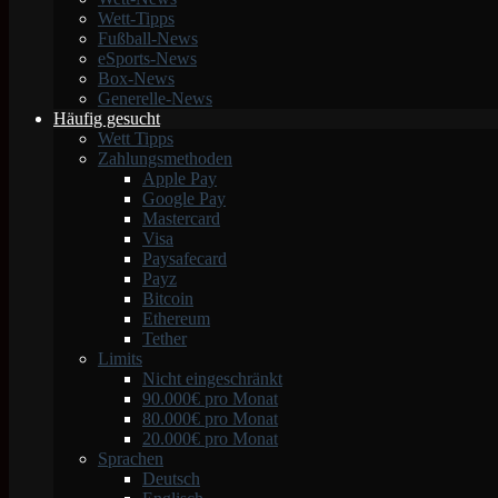
Wett-Tipps
Fußball-News
eSports-News
Box-News
Generelle-News
Häufig gesucht
Wett Tipps
Zahlungsmethoden
Apple Pay
Google Pay
Mastercard
Visa
Paysafecard
Payz
Bitcoin
Ethereum
Tether
Limits
Nicht eingeschränkt
90.000€ pro Monat
80.000€ pro Monat
20.000€ pro Monat
Sprachen
Deutsch