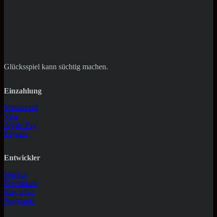
Glücksspiel kann süchtig machen.
Einzahlung
Mastercard
Visa
Apple Pay
Paysafe
Entwickler
Merkur
Novomatic
Play'n Go
Pragmatic