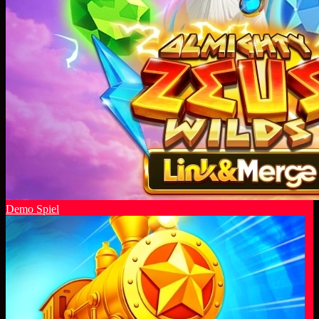
Demo Spiel