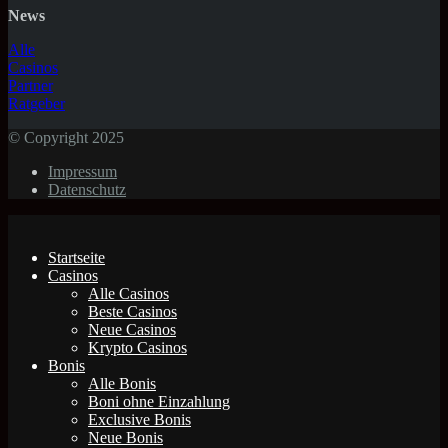
News
Alle
Casinos
Partner
Ratgeber
© Copyright 2025
Impressum
Datenschutz
Startseite
Casinos
Alle Casinos
Beste Casinos
Neue Casinos
Krypto Casinos
Bonis
Alle Bonis
Boni ohne Einzahlung
Exclusive Bonis
Neue Bonis