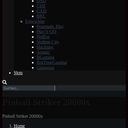
USD
CHF
CAD
BRL
Entwickler
Pragmatic Play
Play’n GO
NetEnt
Nolimit City
Hacksaw
Amatic
BGaming
BigTimeGaming
Gamomat
Slots
Pinball Striker 20000x
Pinball Striker 20000x
Home