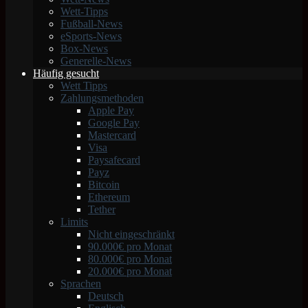
Wett-Tipps
Fußball-News
eSports-News
Box-News
Generelle-News
Häufig gesucht
Wett Tipps
Zahlungsmethoden
Apple Pay
Google Pay
Mastercard
Visa
Paysafecard
Payz
Bitcoin
Ethereum
Tether
Limits
Nicht eingeschränkt
90.000€ pro Monat
80.000€ pro Monat
20.000€ pro Monat
Sprachen
Deutsch