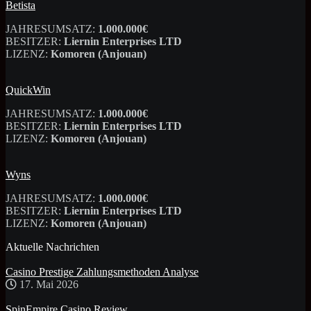
Betista
JAHRESUMSATZ:
1.000.000€
BESITZER:
Liernin Enterprises LTD
LIZENZ:
Komoren (Anjouan)
QuickWin
JAHRESUMSATZ:
1.000.000€
BESITZER:
Liernin Enterprises LTD
LIZENZ:
Komoren (Anjouan)
Wyns
JAHRESUMSATZ:
1.000.000€
BESITZER:
Liernin Enterprises LTD
LIZENZ:
Komoren (Anjouan)
Aktuelle Nachrichten
Casino Prestige Zahlungsmethoden Analyse
17. Mai 2026
SpinEmpire Casino Review