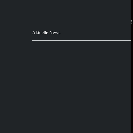
SpinEmpire Casino Review
6. Januar 2026
SpinBetter Casino Review
20. Dezember 2025
Die besten Casino Willkommensboni im November 202
3. November 2025
Aktuelle News