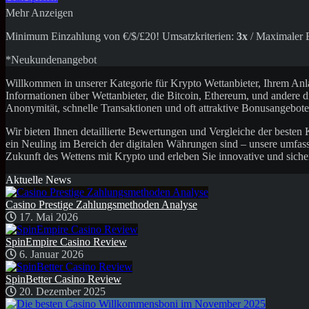
Mehr Anzeigen
Minimum Einzahlung von €/$/£20! Umsatzkriterien:
3x
/ Maximaler 
*Neukundenangebot
Willkommen in unserer Kategorie für Krypto Wettanbieter, Ihrem Anla
Informationen über Wettanbieter, die Bitcoin, Ethereum, und andere 
Anonymität, schnelle Transaktionen und oft attraktive Bonusangebote
Wir bieten Ihnen detaillierte Bewertungen und Vergleiche der besten
ein Neuling im Bereich der digitalen Währungen sind – unsere umfass
Zukunft des Wettens mit Krypto und erleben Sie innovative und siche
Aktuelle News
Casino Prestige Zahlungsmethoden Analyse
17. Mai 2026
SpinEmpire Casino Review
6. Januar 2026
SpinBetter Casino Review
20. Dezember 2025