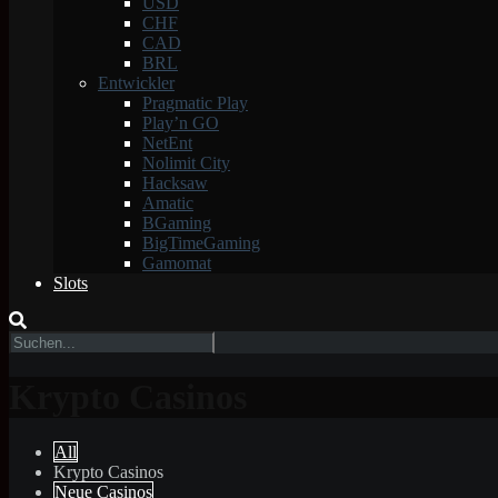
USD
CHF
CAD
BRL
Entwickler
Pragmatic Play
Play’n GO
NetEnt
Nolimit City
Hacksaw
Amatic
BGaming
BigTimeGaming
Gamomat
Slots
Krypto Casinos
All
Krypto Casinos
Neue Casinos