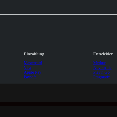
Einzahlung
Entwickler
Mastercard
Merkur
Visa
Novomatic
Apple Pay
Play'n Go
Paysafe
Pragmatic