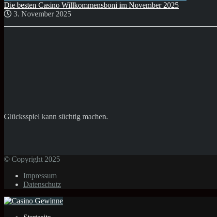
Die besten Casino Willkommensboni im November 2025
3. November 2025
Glücksspiel kann süchtig machen.
© Copyright 2025
Impressum
Datenschutz