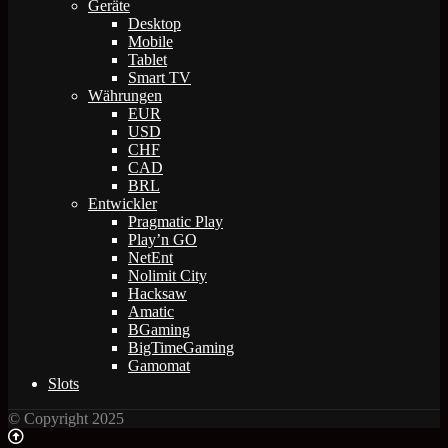
Geräte
Desktop
Mobile
Tablet
Smart TV
Währungen
EUR
USD
CHF
CAD
BRL
Entwickler
Pragmatic Play
Play’n GO
NetEnt
Nolimit City
Hacksaw
Amatic
BGaming
BigTimeGaming
Gamomat
Slots
© Copyright 2025