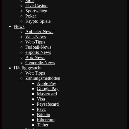
Slots
Live Casino
Sportwetten
Poker
Krypto Spiele
News
Anbieter-News
Wett-News
Wett-Tipps
Fußball-News
eSports-News
Box-News
Generelle-News
Häufig gesucht
Wett Tipps
Zahlungsmethoden
Apple Pay
Google Pay
Mastercard
Visa
Paysafecard
Payz
Bitcoin
Ethereum
Tether