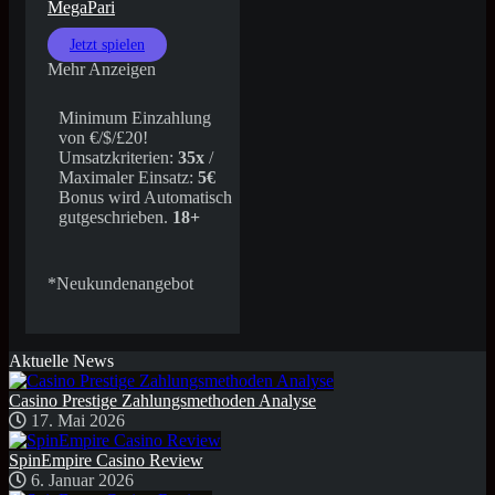
MegaPari
Jetzt spielen
Mehr Anzeigen
Minimum Einzahlung
von €/$/£20!
Umsatzkriterien:
35x
/
Maximaler Einsatz:
5€
Bonus wird Automatisch
gutgeschrieben.
18+
*Neukundenangebot
Aktuelle News
Casino Prestige Zahlungsmethoden Analyse
17. Mai 2026
SpinEmpire Casino Review
6. Januar 2026