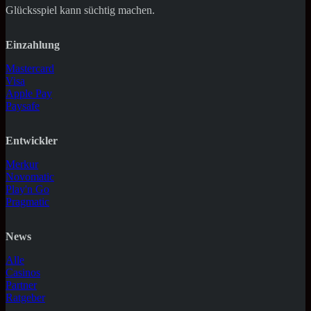
Glücksspiel kann süchtig machen.
Einzahlung
Mastercard
Visa
Apple Pay
Paysafe
Entwickler
Merkur
Novomatic
Play'n Go
Pragmatic
News
Alle
Casinos
Partner
Ratgeber