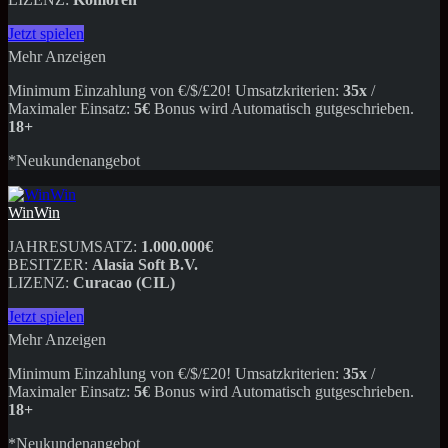
Jetzt spielen
Mehr Anzeigen
Minimum Einzahlung von €/$/£20! Umsatzkriterien:
35x
/
Maximaler Einsatz:
5€
Bonus wird Automatisch gutgeschrieben.
18+
*Neukundenangebot
WinWin
JAHRESUMSATZ:
1.000.000€
BESITZER:
Alasia Soft B.V.
LIZENZ:
Curacao (CIL)
Jetzt spielen
Mehr Anzeigen
Minimum Einzahlung von €/$/£20! Umsatzkriterien:
35x
/
Maximaler Einsatz:
5€
Bonus wird Automatisch gutgeschrieben.
18+
*Neukundenangebot