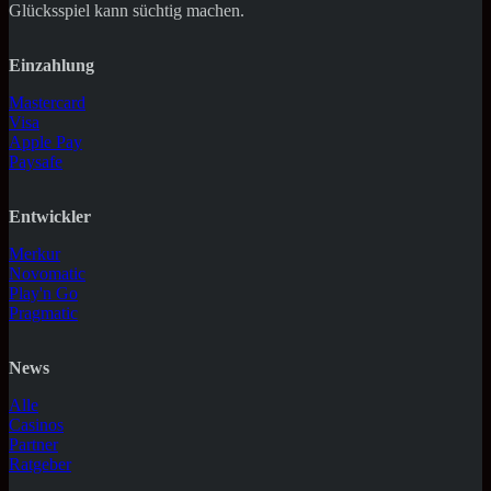
Glücksspiel kann süchtig machen.
Einzahlung
Mastercard
Visa
Apple Pay
Paysafe
Entwickler
Merkur
Novomatic
Play'n Go
Pragmatic
News
Alle
Casinos
Partner
Ratgeber