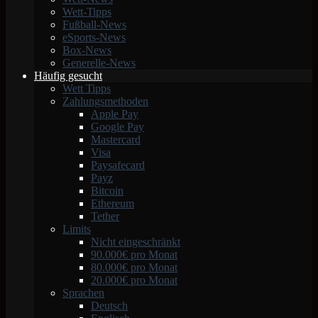
Wett-Tipps
Fußball-News
eSports-News
Box-News
Generelle-News
Häufig gesucht
Wett Tipps
Zahlungsmethoden
Apple Pay
Google Pay
Mastercard
Visa
Paysafecard
Payz
Bitcoin
Ethereum
Tether
Limits
Nicht eingeschränkt
90.000€ pro Monat
80.000€ pro Monat
20.000€ pro Monat
Sprachen
Deutsch