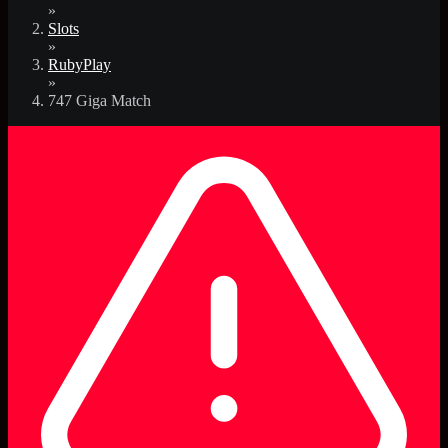
»
Slots
»
RubyPlay
»
747 Giga Match