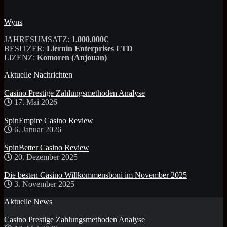
Wyns
JAHRESUMSATZ:
1.000.000€
BESITZER:
Liernin Enterprises LTD
LIZENZ:
Komoren (Anjouan)
Aktuelle Nachrichten
Casino Prestige Zahlungsmethoden Analyse
17. Mai 2026
SpinEmpire Casino Review
6. Januar 2026
SpinBetter Casino Review
20. Dezember 2025
Die besten Casino Willkommensboni im November 2025
3. November 2025
Aktuelle News
Casino Prestige Zahlungsmethoden Analyse