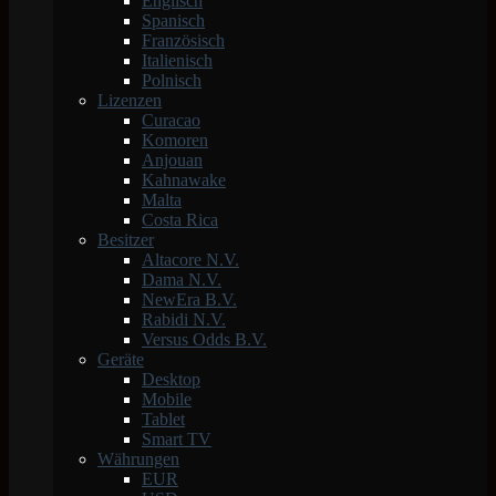
Englisch
Spanisch
Französisch
Italienisch
Polnisch
Lizenzen
Curacao
Komoren
Anjouan
Kahnawake
Malta
Costa Rica
Besitzer
Altacore N.V.
Dama N.V.
NewEra B.V.
Rabidi N.V.
Versus Odds B.V.
Geräte
Desktop
Mobile
Tablet
Smart TV
Währungen
EUR