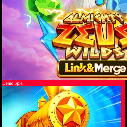
Demo Spiel