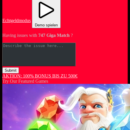
Echtgeldmodus
Demo spielen
Having issues with
747 Giga Match
?
Submit
AKTION: 100% BONUS BIS ZU 500€
Try Our Featured Games