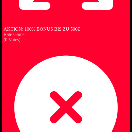
AKTION: 100% BONUS BIS ZU 500€
Rate Game
(
0
Votes)