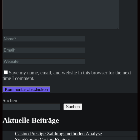
Save my name, email, and website in this browser for the next
time I comment.
Suchen
Suchen
Aktuelle Beiträge
Casino Prestige Zahlungsmethoden Analyse
SpinEmpire Casino Review