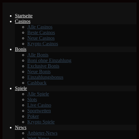
Startseite
Casinos
Alle Casinos
Beste Casinos
Neue Casinos
Krypto Casinos
Bonis
Alle Bonis
Boni ohne Einzahlung
Exclusive Bonis
Neue Bonis
Einzahlungsbonus
Cashback
Spiele
Alle Spiele
Slots
Live Casino
Sportwetten
Poker
Krypto Spiele
News
Anbieter-News
Wett-News