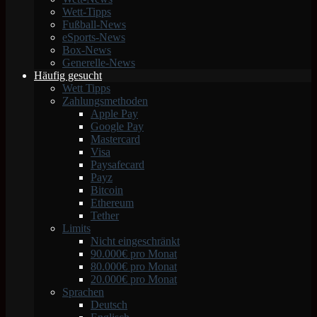
Wett-Tipps
Fußball-News
eSports-News
Box-News
Generelle-News
Häufig gesucht
Wett Tipps
Zahlungsmethoden
Apple Pay
Google Pay
Mastercard
Visa
Paysafecard
Payz
Bitcoin
Ethereum
Tether
Limits
Nicht eingeschränkt
90.000€ pro Monat
80.000€ pro Monat
20.000€ pro Monat
Sprachen
Deutsch