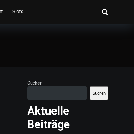
ht
Slots
Suchen
Suchen
Aktuelle
Beiträge