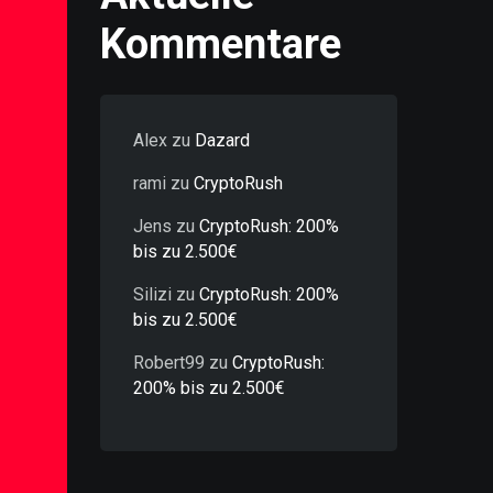
Kommentare
Alex
zu
Dazard
rami
zu
CryptoRush
Jens
zu
CryptoRush: 200%
bis zu 2.500€
Silizi
zu
CryptoRush: 200%
bis zu 2.500€
Robert99
zu
CryptoRush:
200% bis zu 2.500€