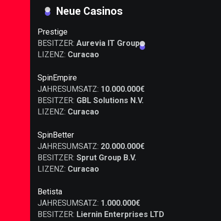
Neue Casinos
Prestige
BESITZER:
Aurevia IT Group
LIZENZ:
Curacao
SpinEmpire
JAHRESUMSATZ:
10.000.000€
BESITZER:
GBL Solutions N.V.
LIZENZ:
Curacao
SpinBetter
JAHRESUMSATZ:
20.000.000€
BESITZER:
Sprut Group B.V.
LIZENZ:
Curacao
Betista
JAHRESUMSATZ:
1.000.000€
BESITZER:
Liernin Enterprises LTD