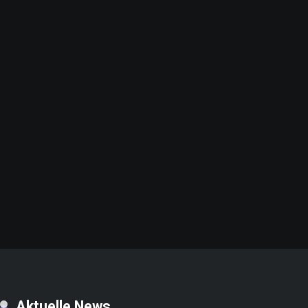
Aktuelle News