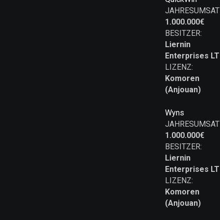
JAHRESUMSAT
1.000.000€
BESITZER:
Liernin
Enterprises L
LIZENZ:
Komoren
(Anjouan)
Wyns
JAHRESUMSAT
1.000.000€
BESITZER:
Liernin
Enterprises L
LIZENZ:
Komoren
(Anjouan)