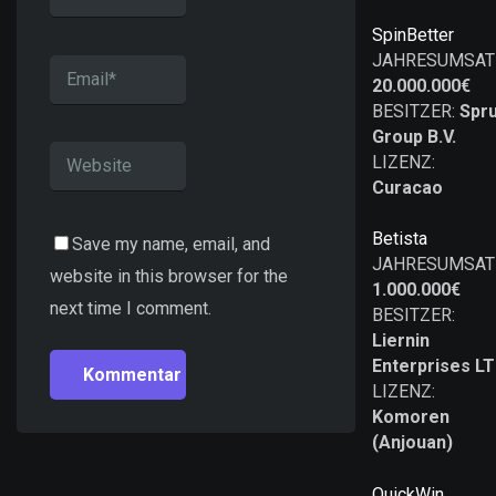
SpinBetter
JAHRESUMSAT
20.000.000€
BESITZER:
Spru
Group B.V.
LIZENZ:
Curacao
Betista
Save my name, email, and
JAHRESUMSAT
website in this browser for the
1.000.000€
next time I comment.
BESITZER:
Liernin
Enterprises L
LIZENZ:
Komoren
(Anjouan)
QuickWin