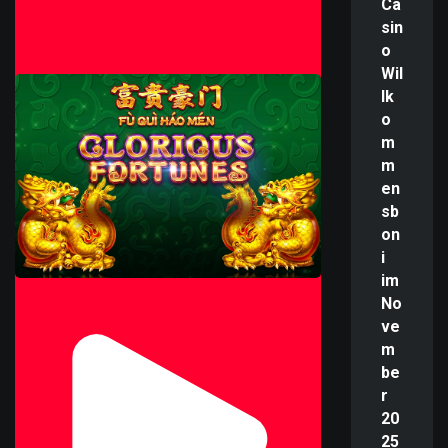
Ca
sin
o
Wil
lk
o
m
m
en
sb
on
i
im
No
ve
m
be
r
20
25