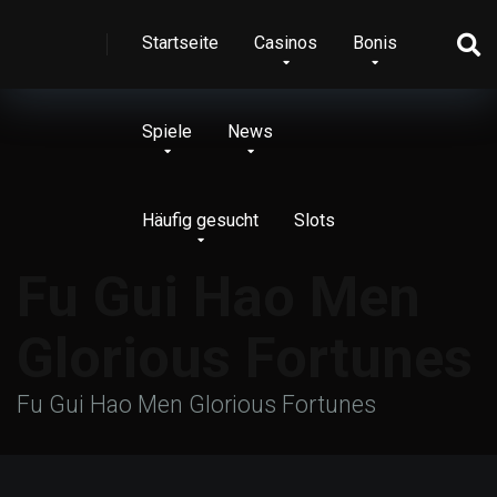
Startseite
Casinos
Bonis
Spiele
News
Häufig gesucht
Slots
Fu Gui Hao Men
Glorious Fortunes
Fu Gui Hao Men Glorious Fortunes