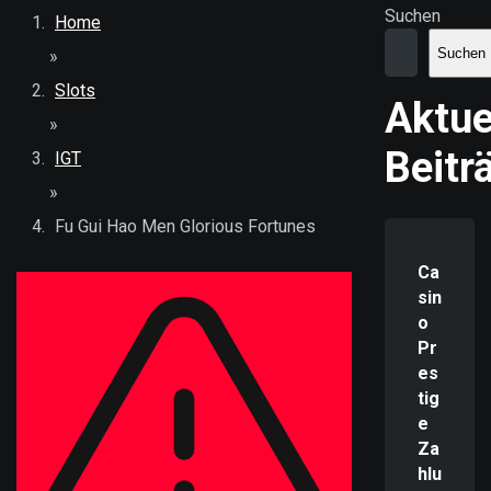
Suchen
Home
Suchen
»
Slots
Aktue
»
Beitr
IGT
»
Fu Gui Hao Men Glorious Fortunes
Ca
sin
o
Pr
es
tig
e
Za
hlu