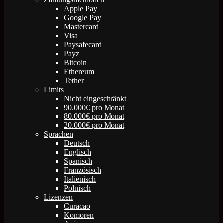
Apple Pay
Google Pay
Mastercard
Visa
Paysafecard
Payz
Bitcoin
Ethereum
Tether
Limits
Nicht eingeschränkt
90.000€ pro Monat
80.000€ pro Monat
20.000€ pro Monat
Sprachen
Deutsch
Englisch
Spanisch
Französisch
Italienisch
Polnisch
Lizenzen
Curacao
Komoren