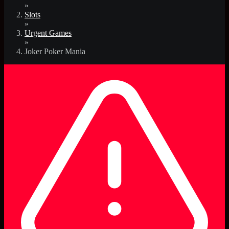
»
Slots
»
Urgent Games
»
Joker Poker Mania