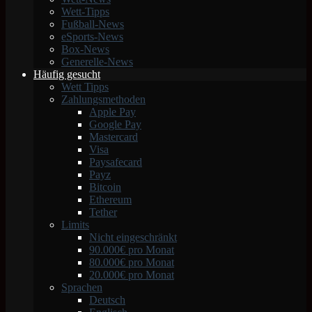
Wett-Tipps
Fußball-News
eSports-News
Box-News
Generelle-News
Häufig gesucht
Wett Tipps
Zahlungsmethoden
Apple Pay
Google Pay
Mastercard
Visa
Paysafecard
Payz
Bitcoin
Ethereum
Tether
Limits
Nicht eingeschränkt
90.000€ pro Monat
80.000€ pro Monat
20.000€ pro Monat
Sprachen
Deutsch