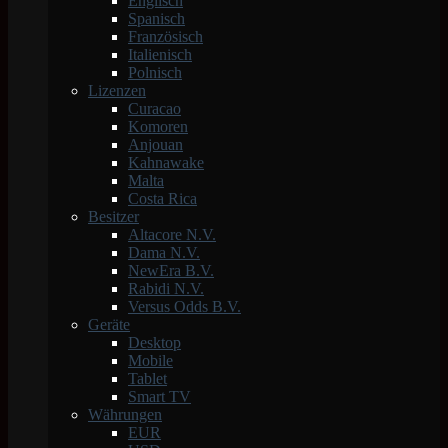
Englisch
Spanisch
Französisch
Italienisch
Polnisch
Lizenzen
Curacao
Komoren
Anjouan
Kahnawake
Malta
Costa Rica
Besitzer
Altacore N.V.
Dama N.V.
NewEra B.V.
Rabidi N.V.
Versus Odds B.V.
Geräte
Desktop
Mobile
Tablet
Smart TV
Währungen
EUR