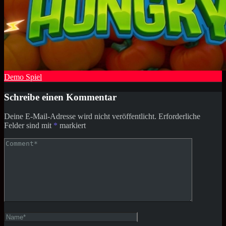
Demo Spiel
Schreibe einen Kommentar
Deine E-Mail-Adresse wird nicht veröffentlicht.
Erforderliche
Felder sind mit
*
markiert