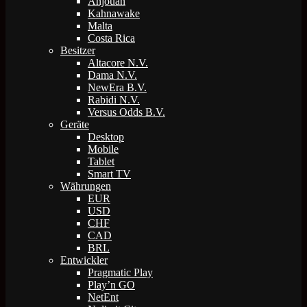
Anjouan
Kahnawake
Malta
Costa Rica
Besitzer
Altacore N.V.
Dama N.V.
NewEra B.V.
Rabidi N.V.
Versus Odds B.V.
Geräte
Desktop
Mobile
Tablet
Smart TV
Währungen
EUR
USD
CHF
CAD
BRL
Entwickler
Pragmatic Play
Play’n GO
NetEnt