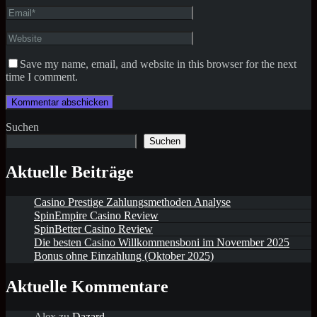
Save my name, email, and website in this browser for the next
time I comment.
Suchen
Suchen
Aktuelle Beiträge
Casino Prestige Zahlungsmethoden Analyse
SpinEmpire Casino Review
SpinBetter Casino Review
Die besten Casino Willkommensboni im November 2025
Bonus ohne Einzahlung (Oktober 2025)
Aktuelle Kommentare
Alex
zu
Dazard