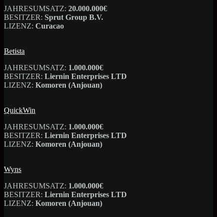
JAHRESUMSATZ:
20.000.000€
BESITZER:
Sprut Group B.V.
LIZENZ:
Curacao
Betista
JAHRESUMSATZ:
1.000.000€
BESITZER:
Liernin Enterprises LTD
LIZENZ:
Komoren (Anjouan)
QuickWin
JAHRESUMSATZ:
1.000.000€
BESITZER:
Liernin Enterprises LTD
LIZENZ:
Komoren (Anjouan)
Wyns
JAHRESUMSATZ:
1.000.000€
BESITZER:
Liernin Enterprises LTD
LIZENZ:
Komoren (Anjouan)