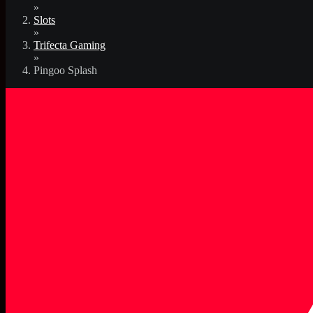
»
Slots
»
Trifecta Gaming
»
Pingoo Splash