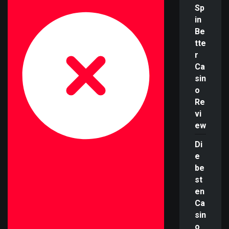
Sp
in
Be
tte
r
Ca
sin
o
Re
vi
ew
Di
e
be
st
en
Ca
sin
o