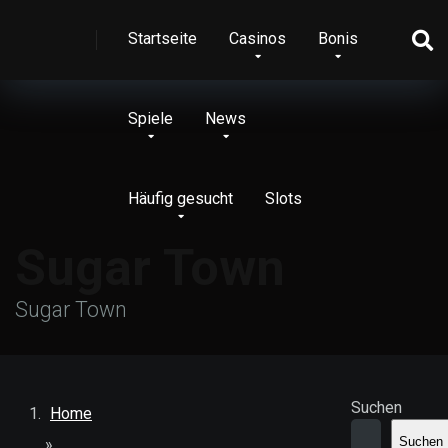
Startseite
Casinos
Bonis
Spiele
News
Häufig gesucht
Slots
Sugar Town
Sugar Town
Suchen
Home
Suchen
»