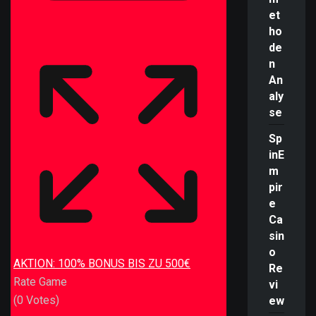
et
ho
de
n
An
aly
se
Sp
inE
m
pir
e
Ca
sin
o
AKTION: 100% BONUS BIS ZU 500€
Re
Rate Game
vi
(
0
Votes)
ew