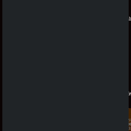
Robert99
zu
CryptoRush
200% bis
zu 2.500€
Neue Casinos
Prestige
SpinE
BESITZER:
JAHRES
Aurevia
10.000.0
IT
BESITZE