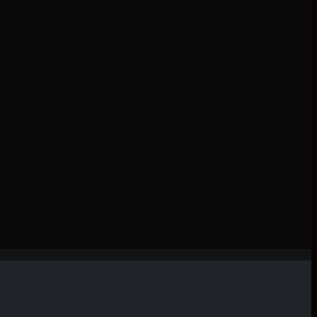
Suchen
Suchen
Aktuelle Beiträge