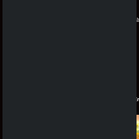
Robert99
zu
CryptoRush
200% bis
zu 2.500€
Neue Casinos
Prestige
SpinE
BESITZER:
JAHRES
Aurevia
10.000.0
IT
BESITZE