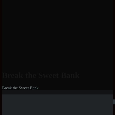
CHF
CAD
BRL
Entwickler
Pragmatic Play
Play’n GO
NetEnt
Nolimit City
Hacksaw
Amatic
BGaming
BigTimeGaming
Gamomat
Slots
Break the Sweet Bank
Break the Sweet Bank
Suchen
Home
»
Slots
»