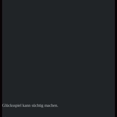
Save my name, email, and website in this
browser for the next time I comment.
Glücksspiel kann süchtig machen.