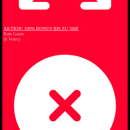
AKTION: 100% BONUS BIS ZU 500€
Rate Game
(
0
Votes)