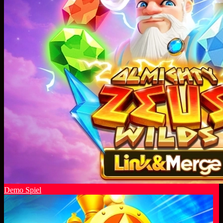
Demo Spiel