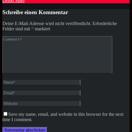
Demo Spiel
Schreibe einen Kommentar
Deine E-Mail-Adresse wird nicht veröffentlicht.
Erforderliche
Felder sind mit
*
markiert
Save my name, email, and website in this browser for the next
time I comment.