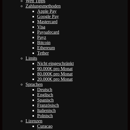
Wett Tipps
Zahlungsmethoden
Apple Pay
Google Pay
Mastercard
Visa
Paysafecard
Payz
Bitcoin
Ethereum
Tether
Limits
Nicht eingeschränkt
90.000€ pro Monat
80.000€ pro Monat
20.000€ pro Monat
Sprachen
Deutsch
Englisch
Spanisch
Französisch
Italienisch
Polnisch
Lizenzen
Curacao