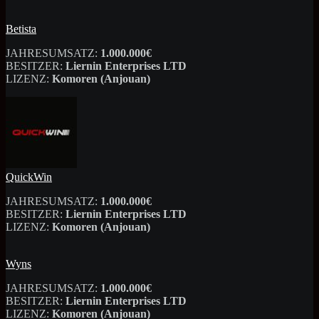
Betista
JAHRESUMSATZ:
1.000.000€
BESITZER:
Liernin Enterprises LTD
LIZENZ:
Komoren (Anjouan)
QuickWin
JAHRESUMSATZ:
1.000.000€
BESITZER:
Liernin Enterprises LTD
LIZENZ:
Komoren (Anjouan)
Wyns
JAHRESUMSATZ:
1.000.000€
BESITZER:
Liernin Enterprises LTD
LIZENZ:
Komoren (Anjouan)