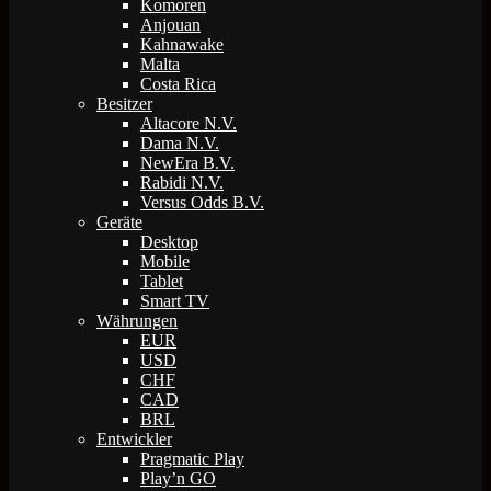
Komoren
Anjouan
Kahnawake
Malta
Costa Rica
Besitzer
Altacore N.V.
Dama N.V.
NewEra B.V.
Rabidi N.V.
Versus Odds B.V.
Geräte
Desktop
Mobile
Tablet
Smart TV
Währungen
EUR
USD
CHF
CAD
BRL
Entwickler
Pragmatic Play
Play’n GO