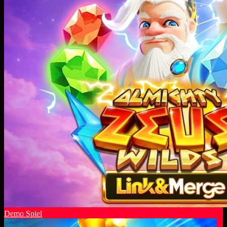
Demo Spiel