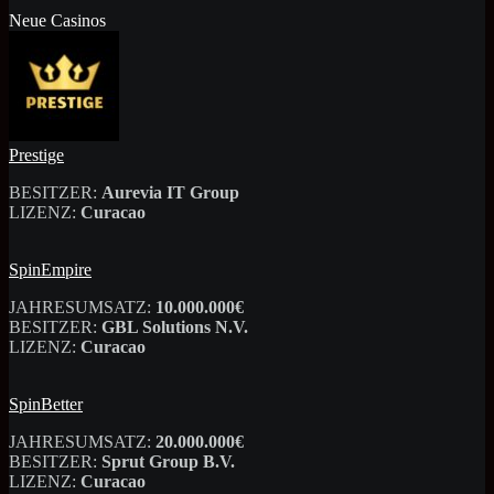
Neue Casinos
Prestige
BESITZER:
Aurevia IT Group
LIZENZ:
Curacao
SpinEmpire
JAHRESUMSATZ:
10.000.000€
BESITZER:
GBL Solutions N.V.
LIZENZ:
Curacao
SpinBetter
JAHRESUMSATZ:
20.000.000€
BESITZER:
Sprut Group B.V.
LIZENZ:
Curacao