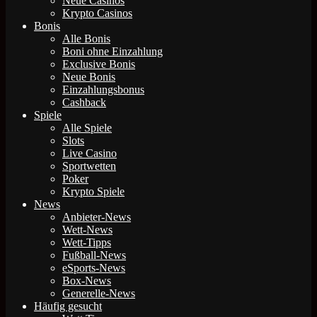
Neue Casinos
Krypto Casinos
Bonis
Alle Bonis
Boni ohne Einzahlung
Exclusive Bonis
Neue Bonis
Einzahlungsbonus
Cashback
Spiele
Alle Spiele
Slots
Live Casino
Sportwetten
Poker
Krypto Spiele
News
Anbieter-News
Wett-News
Wett-Tipps
Fußball-News
eSports-News
Box-News
Generelle-News
Häufig gesucht