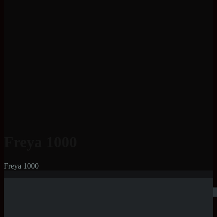
CHF
CAD
BRL
Entwickler
Pragmatic Play
Play’n GO
NetEnt
Nolimit City
Hacksaw
Amatic
BGaming
BigTimeGaming
Gamomat
Slots
Freya 1000
Freya 1000
Suchen
Home
»
Slots
»