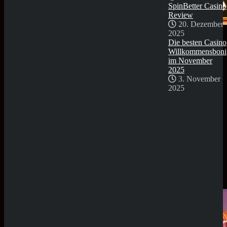
SpinBetter Casino
Review
20. Dezember
Demo Spiel
2025
Die besten Casino
Willkommensboni
im November
2025
3. November
2025
Demo Spiel