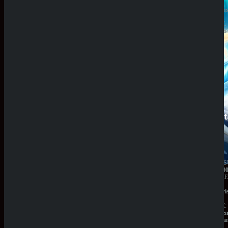
Group
GBL
LIZENZ:
Solution
Curacao
N.V.
LIZENZ:
Curacao
SpinBetter
Betist
JAHRESUMSATZ:
JAHRES
20.000.000€
1.000.00
BESITZER:
BESITZE
Sprut
Liernin
Group
Enterpri
B.V.
LTD
LIZENZ:
LIZENZ:
Curacao
Komore
(Anjoua