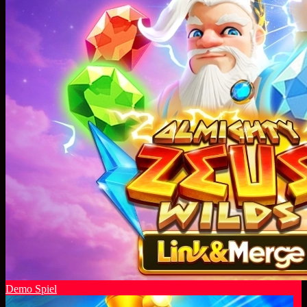
Demo Spiel