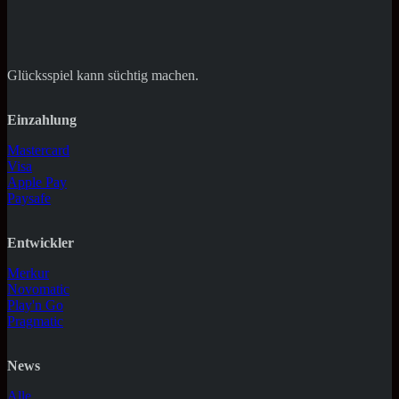
Glücksspiel kann süchtig machen.
Einzahlung
Mastercard
Visa
Apple Pay
Paysafe
Entwickler
Merkur
Novomatic
Play'n Go
Pragmatic
News
Alle