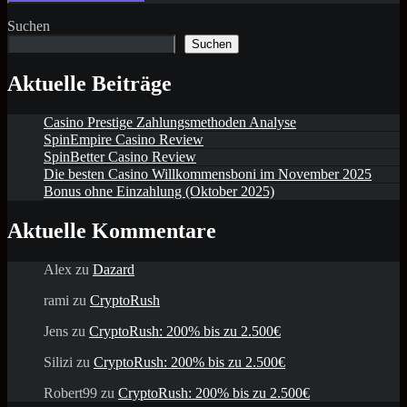
Suchen
Suchen
Aktuelle Beiträge
Casino Prestige Zahlungsmethoden Analyse
SpinEmpire Casino Review
SpinBetter Casino Review
Die besten Casino Willkommensboni im November 2025
Bonus ohne Einzahlung (Oktober 2025)
Aktuelle Kommentare
Alex
zu
Dazard
rami
zu
CryptoRush
Jens
zu
CryptoRush: 200% bis zu 2.500€
Silizi
zu
CryptoRush: 200% bis zu 2.500€
Robert99
zu
CryptoRush: 200% bis zu 2.500€