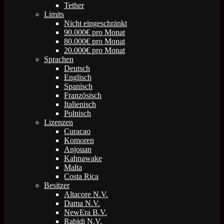
Tether
Limits
Nicht eingeschränkt
90.000€ pro Monat
80.000€ pro Monat
20.000€ pro Monat
Sprachen
Deutsch
Englisch
Spanisch
Französisch
Italienisch
Polnisch
Lizenzen
Curacao
Komoren
Anjouan
Kahnawake
Malta
Costa Rica
Besitzer
Altacore N.V.
Dama N.V.
NewEra B.V.
Rabidi N.V.