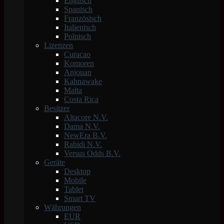
Englisch
Spanisch
Französisch
Italienisch
Polnisch
Lizenzen
Curacao
Komoren
Anjouan
Kahnawake
Malta
Costa Rica
Besitzer
Altacore N.V.
Dama N.V.
NewEra B.V.
Rabidi N.V.
Versus Odds B.V.
Geräte
Desktop
Mobile
Tablet
Smart TV
Währungen
EUR