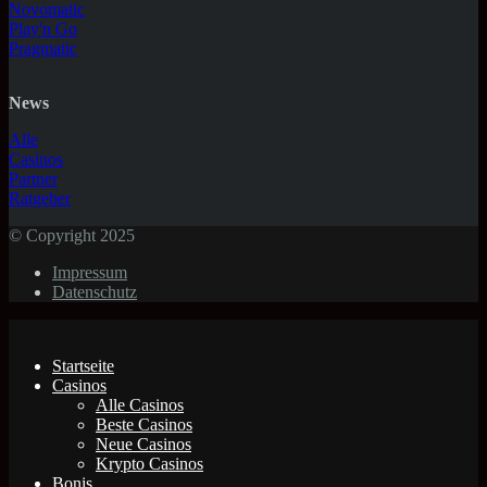
Novomatic
Play'n Go
Pragmatic
News
Alle
Casinos
Partner
Ratgeber
© Copyright 2025
Impressum
Datenschutz
Startseite
Casinos
Alle Casinos
Beste Casinos
Neue Casinos
Krypto Casinos
Bonis