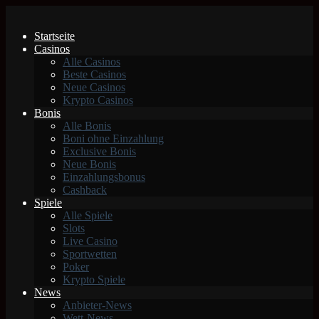
Startseite
Casinos
Alle Casinos
Beste Casinos
Neue Casinos
Krypto Casinos
Bonis
Alle Bonis
Boni ohne Einzahlung
Exclusive Bonis
Neue Bonis
Einzahlungsbonus
Cashback
Spiele
Alle Spiele
Slots
Live Casino
Sportwetten
Poker
Krypto Spiele
News
Anbieter-News
Wett-News