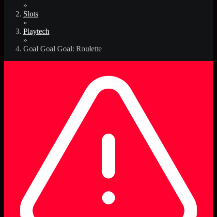
»
Slots
»
Playtech
»
Goal Goal Goal: Roulette