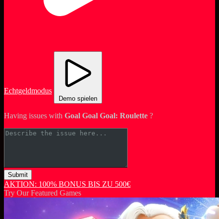
Echtgeldmodus
Demo spielen
Having issues with
Goal Goal Goal: Roulette
?
Submit
AKTION: 100% BONUS BIS ZU 500€
Try Our Featured Games