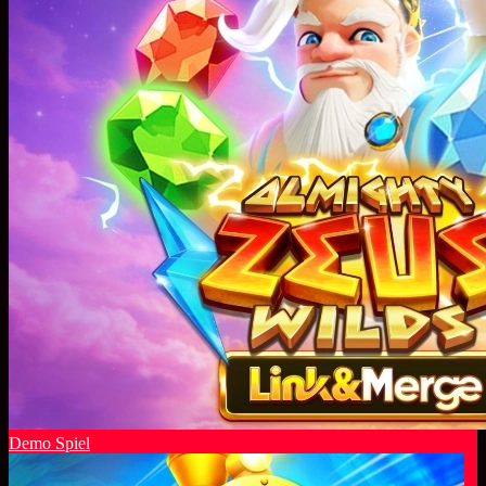
Demo Spiel