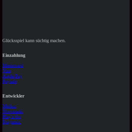
Glücksspiel kann süchtig machen.
Einzahlung
Mastercard
Visa
Apple Pay
Paysafe
Entwickler
Merkur
Novomatic
Play'n Go
Pragmatic