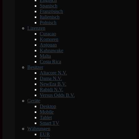
Englisch
Spanisch
Französisch
Italienisch
Polnisch
Lizenzen
Curacao
Komoren
Anjouan
Kahnawake
Malta
Costa Rica
Besitzer
Altacore N.V.
Dama N.V.
NewEra B.V.
Rabidi N.V.
Versus Odds B.V.
Geräte
Desktop
Mobile
Tablet
Smart TV
Währungen
EUR