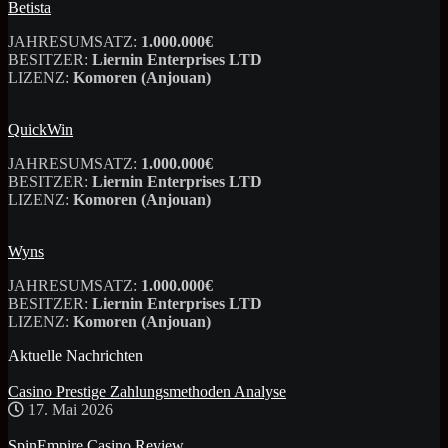
Betista
JAHRESUMSATZ:
1.000.000€
BESITZER:
Liernin Enterprises LTD
LIZENZ:
Komoren (Anjouan)
QuickWin
JAHRESUMSATZ:
1.000.000€
BESITZER:
Liernin Enterprises LTD
LIZENZ:
Komoren (Anjouan)
Wyns
JAHRESUMSATZ:
1.000.000€
BESITZER:
Liernin Enterprises LTD
LIZENZ:
Komoren (Anjouan)
Aktuelle Nachrichten
Casino Prestige Zahlungsmethoden Analyse
17. Mai 2026
SpinEmpire Casino Review