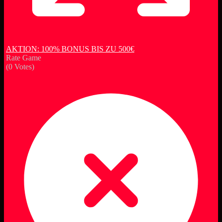
AKTION: 100% BONUS BIS ZU 500€
Rate Game
(
0
Votes)