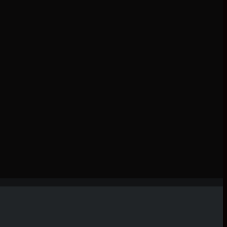
Suchen
Suchen
Aktuelle Beiträge