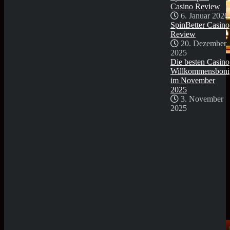
Casino Review
6. Januar 2026
SpinBetter Casino
Review
20. Dezember
2025
Demo Spiel
Die besten Casino
Willkommensboni
im November
2025
3. November
2025
Demo Spiel