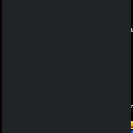
200% bis
zu 2.500€
Robert99
zu
CryptoRush
200% bis
zu 2.500€
Neue Casinos
Prestige
SpinE
BESITZER:
JAHRES