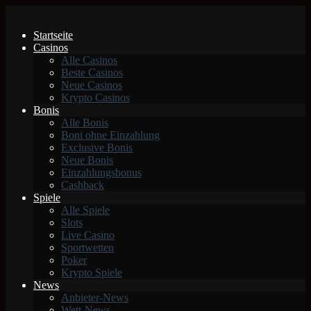
Startseite
Casinos
Alle Casinos
Beste Casinos
Neue Casinos
Krypto Casinos
Bonis
Alle Bonis
Boni ohne Einzahlung
Exclusive Bonis
Neue Bonis
Einzahlungsbonus
Cashback
Spiele
Alle Spiele
Slots
Live Casino
Sportwetten
Poker
Krypto Spiele
News
Anbieter-News
Wett-News