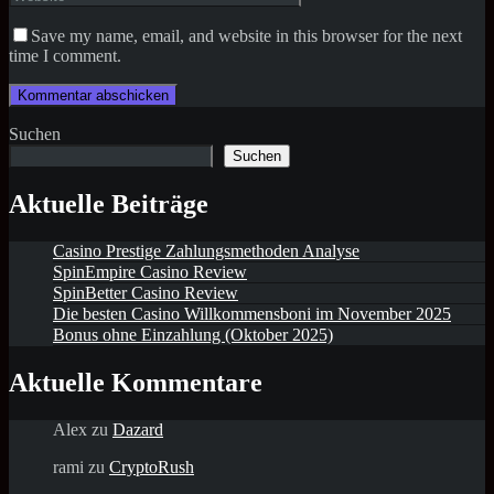
Save my name, email, and website in this browser for the next
time I comment.
Suchen
Suchen
Aktuelle Beiträge
Casino Prestige Zahlungsmethoden Analyse
SpinEmpire Casino Review
SpinBetter Casino Review
Die besten Casino Willkommensboni im November 2025
Bonus ohne Einzahlung (Oktober 2025)
Aktuelle Kommentare
Alex
zu
Dazard
rami
zu
CryptoRush