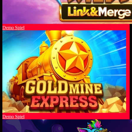
Demo Spiel
Demo Spiel