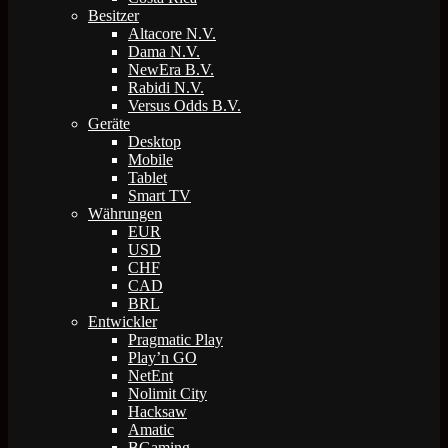
Besitzer
Altacore N.V.
Dama N.V.
NewEra B.V.
Rabidi N.V.
Versus Odds B.V.
Geräte
Desktop
Mobile
Tablet
Smart TV
Währungen
EUR
USD
CHF
CAD
BRL
Entwickler
Pragmatic Play
Play’n GO
NetEnt
Nolimit City
Hacksaw
Amatic
BGaming