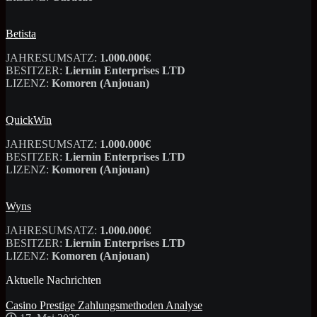
Betista
JAHRESUMSATZ:
1.000.000€
BESITZER:
Liernin Enterprises LTD
LIZENZ:
Komoren (Anjouan)
QuickWin
JAHRESUMSATZ:
1.000.000€
BESITZER:
Liernin Enterprises LTD
LIZENZ:
Komoren (Anjouan)
Wyns
JAHRESUMSATZ:
1.000.000€
BESITZER:
Liernin Enterprises LTD
LIZENZ:
Komoren (Anjouan)
Aktuelle Nachrichten
Casino Prestige Zahlungsmethoden Analyse