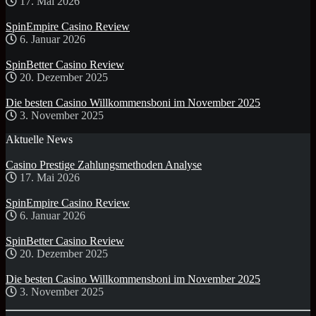
17. Mai 2026
SpinEmpire Casino Review
6. Januar 2026
SpinBetter Casino Review
20. Dezember 2025
Die besten Casino Willkommensboni im November 2025
3. November 2025
Aktuelle News
Casino Prestige Zahlungsmethoden Analyse
17. Mai 2026
SpinEmpire Casino Review
6. Januar 2026
SpinBetter Casino Review
20. Dezember 2025
Die besten Casino Willkommensboni im November 2025
3. November 2025