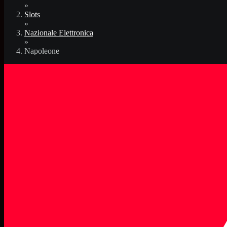
»
Slots
»
Nazionale Elettronica
»
Napoleone