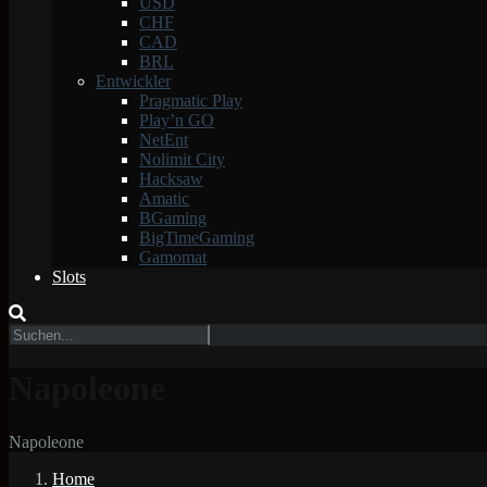
USD
CHF
CAD
BRL
Entwickler
Pragmatic Play
Play’n GO
NetEnt
Nolimit City
Hacksaw
Amatic
BGaming
BigTimeGaming
Gamomat
Slots
Napoleone
Napoleone
Home