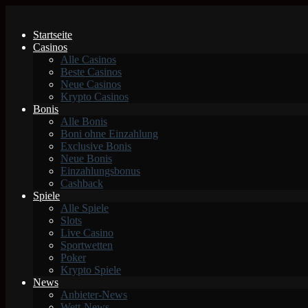
Startseite
Casinos
Alle Casinos
Beste Casinos
Neue Casinos
Krypto Casinos
Bonis
Alle Bonis
Boni ohne Einzahlung
Exclusive Bonis
Neue Bonis
Einzahlungsbonus
Cashback
Spiele
Alle Spiele
Slots
Live Casino
Sportwetten
Poker
Krypto Spiele
News
Anbieter-News
Wett-News