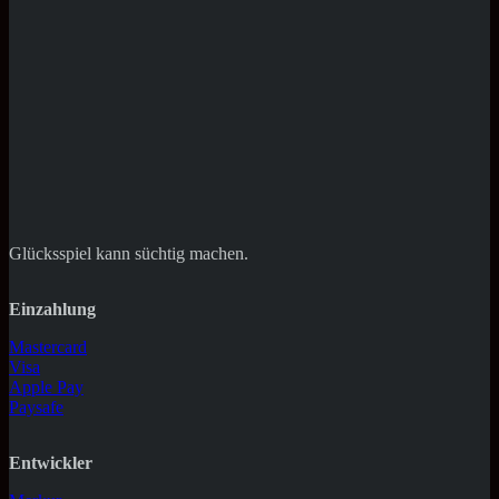
Glücksspiel kann süchtig machen.
Einzahlung
Mastercard
Visa
Apple Pay
Paysafe
Entwickler