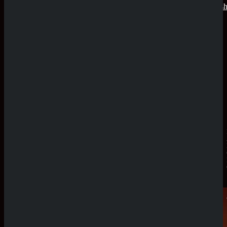
CryptoRush
200% bis
zu 2.500€
Neue Casinos