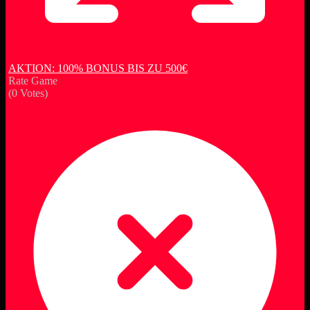
AKTION: 100% BONUS BIS ZU 500€
Rate Game
(
0
Votes)