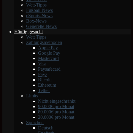
Wett-Tipps
Fußball-News
eSports-News
Box-News
Generelle-News
Häufig gesucht
Wett Tipps
Zahlungsmethoden
Apple Pay
Google Pay
Mastercard
Visa
Paysafecard
Payz
Bitcoin
Ethereum
Tether
Limits
Nicht eingeschränkt
90.000€ pro Monat
80.000€ pro Monat
20.000€ pro Monat
Sprachen
Deutsch