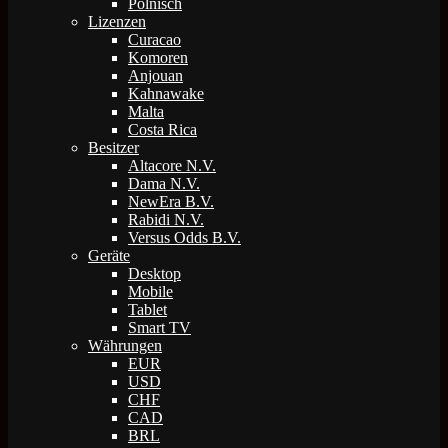
Polnisch
Lizenzen
Curacao
Komoren
Anjouan
Kahnawake
Malta
Costa Rica
Besitzer
Altacore N.V.
Dama N.V.
NewEra B.V.
Rabidi N.V.
Versus Odds B.V.
Geräte
Desktop
Mobile
Tablet
Smart TV
Währungen
EUR
USD
CHF
CAD
BRL