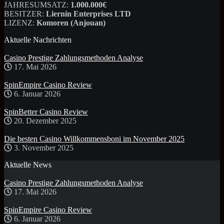
JAHRESUMSATZ:
1.000.000€
BESITZER:
Liernin Enterprises LTD
LIZENZ:
Komoren (Anjouan)
Aktuelle Nachrichten
Casino Prestige Zahlungsmethoden Analyse
17. Mai 2026
SpinEmpire Casino Review
6. Januar 2026
SpinBetter Casino Review
20. Dezember 2025
Die besten Casino Willkommensboni im November 2025
3. November 2025
Aktuelle News
Casino Prestige Zahlungsmethoden Analyse
17. Mai 2026
SpinEmpire Casino Review
6. Januar 2026