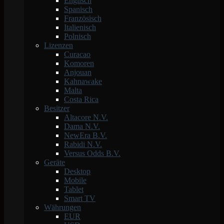
Englisch
Spanisch
Französisch
Italienisch
Polnisch
Lizenzen
Curacao
Komoren
Anjouan
Kahnawake
Malta
Costa Rica
Besitzer
Altacore N.V.
Dama N.V.
NewEra B.V.
Rabidi N.V.
Versus Odds B.V.
Geräte
Desktop
Mobile
Tablet
Smart TV
Währungen
EUR