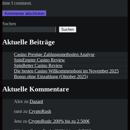
time I comment.
Suchen
Suchen
Aktuelle Beiträge
Casino Prestige Zahlungsmethoden Analyse
SpinEmpire Casino Review
SpinBetter Casino Review
Die besten Casino Willkommensboni im November 2025
Bonus ohne Einzahlung (Oktober 2025)
Aktuelle Kommentare
Alex
zu
Dazard
rami
zu
CryptoRush
Jens
zu
CryptoRush: 200% bis zu 2.500€