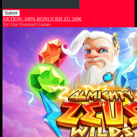
Submit
AKTION: 100% BONUS BIS ZU 500€
Try Our Featured Games