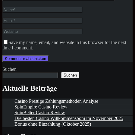
Save my name, email, and website in this browser for the next
time I comment.
Suchen
Suchen
Aktuelle Beiträge
Casino Prestige Zahlungsmethoden Analyse
SpinEmpire Casino Review
SpinBetter Casino Review
Die besten Casino Willkommensboni im November 2025
Bonus ohne Einzahlung (Oktober 2025)