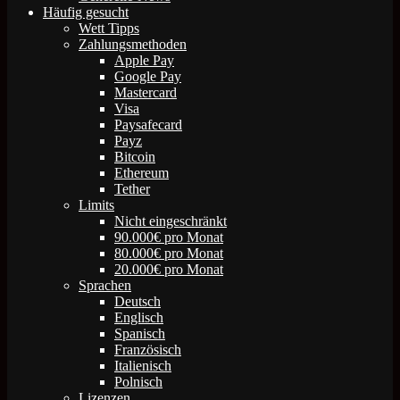
Häufig gesucht
Wett Tipps
Zahlungsmethoden
Apple Pay
Google Pay
Mastercard
Visa
Paysafecard
Payz
Bitcoin
Ethereum
Tether
Limits
Nicht eingeschränkt
90.000€ pro Monat
80.000€ pro Monat
20.000€ pro Monat
Sprachen
Deutsch
Englisch
Spanisch
Französisch
Italienisch
Polnisch
Lizenzen