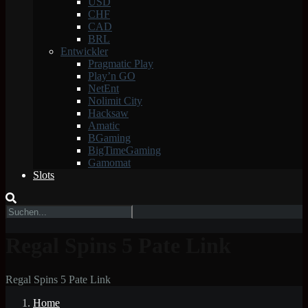
USD
CHF
CAD
BRL
Entwickler
Pragmatic Play
Play’n GO
NetEnt
Nolimit City
Hacksaw
Amatic
BGaming
BigTimeGaming
Gamomat
Slots
Regal Spins 5 Pate Link
Regal Spins 5 Pate Link
Home