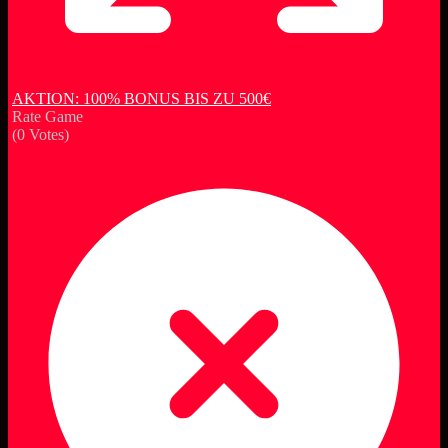
AKTION: 100% BONUS BIS ZU 500€
Rate Game
(
0
Votes)