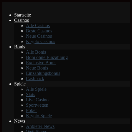
Startseite
Casinos
Alle Casinos
Beste Casinos
Neue Casinos
Krypto Casinos
Bonis
Alle Bonis
Boni ohne Einzahlung
Exclusive Bonis
Neue Bonis
Einzahlungsbonus
Cashback
Spiele
Alle Spiele
Slots
Live Casino
Sportwetten
Poker
Krypto Spiele
News
Anbieter-News
Wett-News