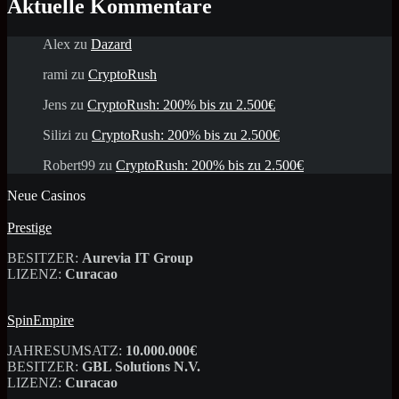
Aktuelle Kommentare
Alex
zu
Dazard
rami
zu
CryptoRush
Jens
zu
CryptoRush: 200% bis zu 2.500€
Silizi
zu
CryptoRush: 200% bis zu 2.500€
Robert99
zu
CryptoRush: 200% bis zu 2.500€
Neue Casinos
Prestige
BESITZER:
Aurevia IT Group
LIZENZ:
Curacao
SpinEmpire
JAHRESUMSATZ:
10.000.000€
BESITZER:
GBL Solutions N.V.
LIZENZ:
Curacao