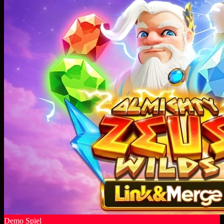
Demo Spiel