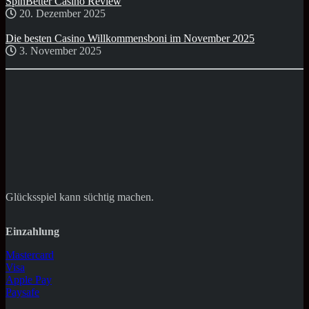
SpinBetter Casino Review
20. Dezember 2025
Die besten Casino Willkommensboni im November 2025
3. November 2025
Glücksspiel kann süchtig machen.
Einzahlung
Mastercard
Visa
Apple Pay
Paysafe