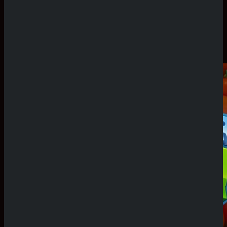
Demo Spiel