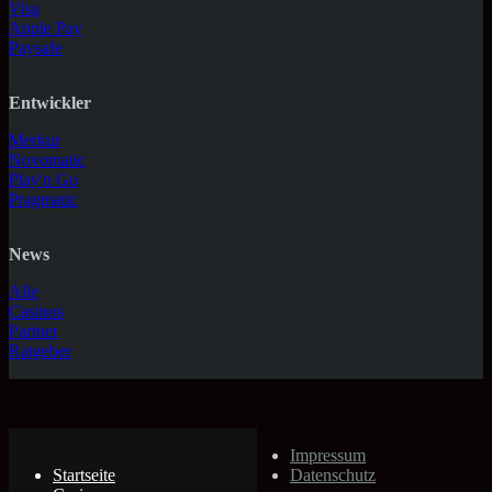
Visa
Apple Pay
Paysafe
Entwickler
Merkur
Novomatic
Play'n Go
Pragmatic
News
Alle
Casinos
Partner
Ratgeber
© Copyright 2025
Impressum
Startseite
Datenschutz