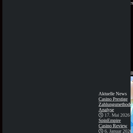
Aktuelle Nachrichte
Casino Prestige
Echtgeldmodus
Zahlungsmethoden
Demo spielen
Analyse
17. Mai 2026
Having issues with
Road to Victory: Portugal
?
SpinEmpire Casino
Review
6. Januar 2026
SpinBetter Casino
Review
20. Dezember
2025
Submit
Die besten Casino
AKTION: 100% BONUS BIS ZU 500€
Willkommensboni i
Try Our Featured Games
November 2025
3. November
2025
Aktuelle News
Casino Prestige
Zahlungsmethode
Analyse
17. Mai 2026
SpinEmpire
Casino Review
6. Januar 2026