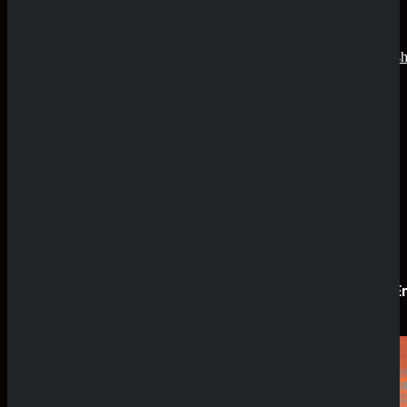
Robert99
zu
CryptoRush
200% bis
zu 2.500€
Neue Casinos
Prestige
SpinE
BESITZER:
JAHRES
Aurevia
10.000.0
IT
BESITZE