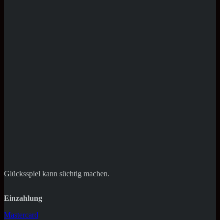
Glücksspiel kann süchtig machen.
Einzahlung
Mastercard