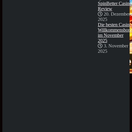
SpinBetter Casino
Review
20. Dezember
2025
Die besten Casino
Willkommensboni
im November
2025
3. November
2025
Demo Spiel