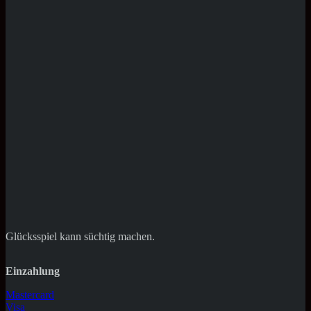
Glücksspiel kann süchtig machen.
Einzahlung
Mastercard
Visa