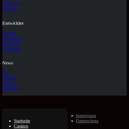
Apple Pay
Paysafe
Entwickler
Merkur
Novomatic
Play'n Go
Pragmatic
News
Alle
Casinos
Partner
Ratgeber
© Copyright 2025
Impressum
Startseite
Datenschutz
Casinos