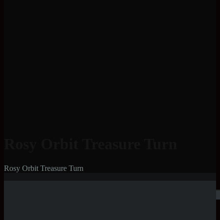
CHF
CAD
BRL
Entwickler
Pragmatic Play
Play’n GO
NetEnt
Nolimit City
Hacksaw
Amatic
BGaming
BigTimeGaming
Gamomat
Slots
Rosy Orbit Treasure Turn
Rosy Orbit Treasure Turn
Suchen
Home
»
Slots
»