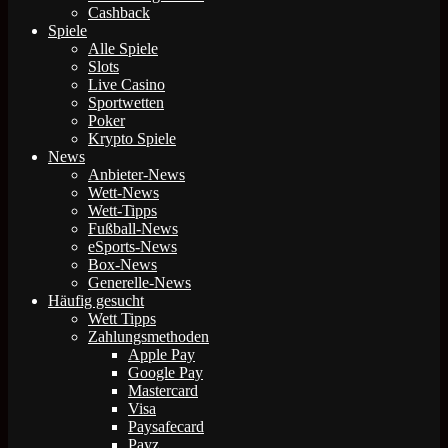
Cashback
Spiele
Alle Spiele
Slots
Live Casino
Sportwetten
Poker
Krypto Spiele
News
Anbieter-News
Wett-News
Wett-Tipps
Fußball-News
eSports-News
Box-News
Generelle-News
Häufig gesucht
Wett Tipps
Zahlungsmethoden
Apple Pay
Google Pay
Mastercard
Visa
Paysafecard
Payz