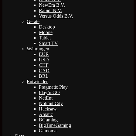
NewEra B.V.
Rabidi N.V.
Versus Odds B.V.
Geräte
Desktop
Mobile
Tablet
Smart TV
Währungen
EUR
USD
CHF
CAD
BRL
Entwickler
Pragmatic Play
Play’n GO
NetEnt
Nolimit City
Hacksaw
Amatic
BGaming
BigTimeGaming
Gamomat