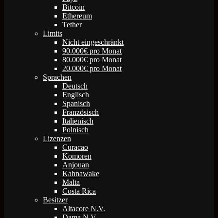
Bitcoin
Ethereum
Tether
Limits
Nicht eingeschränkt
90.000€ pro Monat
80.000€ pro Monat
20.000€ pro Monat
Sprachen
Deutsch
Englisch
Spanisch
Französisch
Italienisch
Polnisch
Lizenzen
Curacao
Komoren
Anjouan
Kahnawake
Malta
Costa Rica
Besitzer
Altacore N.V.
Dama N.V.