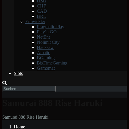
USD
CHF
CAD
BRL
Entwickler
Pragmatic Play
Play’n GO
NetEnt
Nolimit City
Hacksaw
Amatic
BGaming
BigTimeGaming
Gamomat
Slots
Samurai 888 Rise Haruki
Samurai 888 Rise Haruki
Home