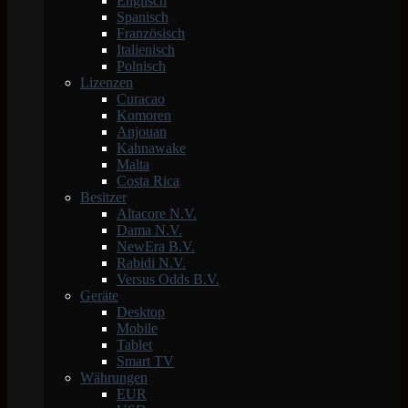
Englisch
Spanisch
Französisch
Italienisch
Polnisch
Lizenzen
Curacao
Komoren
Anjouan
Kahnawake
Malta
Costa Rica
Besitzer
Altacore N.V.
Dama N.V.
NewEra B.V.
Rabidi N.V.
Versus Odds B.V.
Geräte
Desktop
Mobile
Tablet
Smart TV
Währungen
EUR