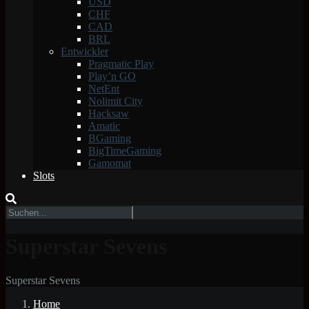
USD
CHF
CAD
BRL
Entwickler
Pragmatic Play
Play’n GO
NetEnt
Nolimit City
Hacksaw
Amatic
BGaming
BigTimeGaming
Gamomat
Slots
Superstar Sevens
Superstar Sevens
Home