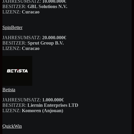
JAHRESUMSATZ:
10.000.000€
BESITZER:
GBL Solutions N.V.
LIZENZ:
Curacao
SpinBetter
JAHRESUMSATZ:
20.000.000€
BESITZER:
Sprut Group B.V.
LIZENZ:
Curacao
Betista
JAHRESUMSATZ:
1.000.000€
BESITZER:
Liernin Enterprises LTD
LIZENZ:
Komoren (Anjouan)
QuickWin