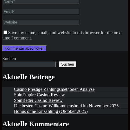
Save my name, email, and website in this browser for the next
time I comment.
Suchen
Suchen
Aktuelle Beiträge
Casino Prestige Zahlungsmethoden Analyse
SpinEmpire Casino Review
SpinBetter Casino Review
Die besten Casino Willkommensboni im November 2025
Bonus ohne Einzahlung (Oktober 2025)
Aktuelle Kommentare