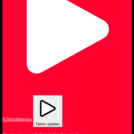
Echtgeldmodus
Demo spielen