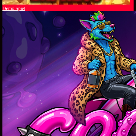
Demo Spiel