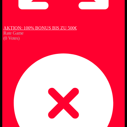
AKTION: 100% BONUS BIS ZU 500€
Rate Game
(
0
Votes)