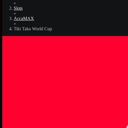
»
Slots
»
AccaMAX
»
Tiki Taka World Cup