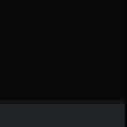
Suchen
Suchen
Aktuelle Beiträge