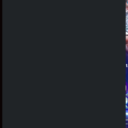
Group
GBL
LIZENZ:
Solution
Curacao
N.V.
LIZENZ:
Curacao
SpinBetter
Betist
JAHRESUMSATZ:
JAHRES
20.000.000€
1.000.00
BESITZER:
BESITZE
Sprut
Liernin
Group
Enterpri
B.V.
LTD
LIZENZ:
LIZENZ:
Curacao
Komore
(Anjoua