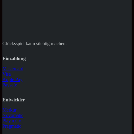
Glücksspiel kann süchtig machen.
Einzahlung
Mastercard
Visa
Apple Pay
Paysafe
Entwickler
Merkur
Novomatic
Play'n Go
Pragmatic