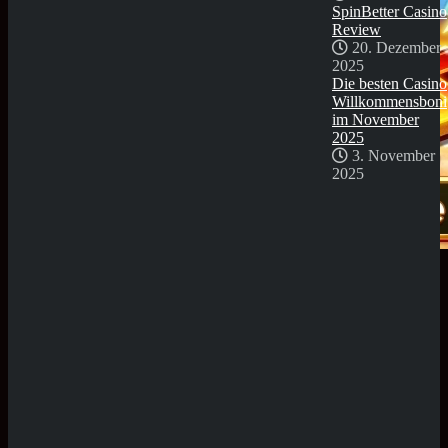
SpinBetter Casino
Review
20. Dezember
2025
Die besten Casino
Willkommensboni
im November
2025
3. November
2025
Demo Spiel