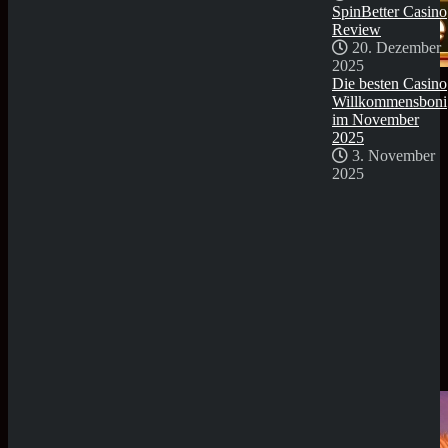
SpinBetter Casino
Review
20. Dezember
2025
Demo Spiel
Die besten Casino
Willkommensboni
im November
2025
3. November
2025
Demo Spiel