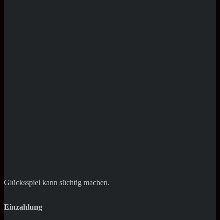
Glücksspiel kann süchtig machen.
Einzahlung